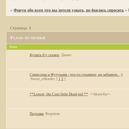
»
Форум обо всем что вы хотели узнать, но боялись спросить
»
Страница:
1
Flash-мультики
Тема
Купить б\у сервер
Данил
Симпсоны и Футурама - что-то странное, но забавное.. ;)
Sweet_offender
[
1
2
]
**Lenore, the Cute little Dead girl **
-=Akaпella=-
Падонки
Requiem