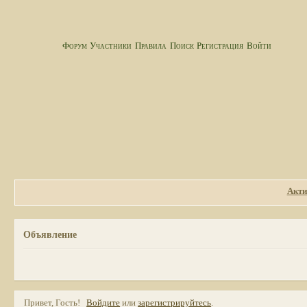
Форум
Участники
Правила
Поиск
Регистрация
Войти
Акти
Объявление
Привет, Гость!
Войдите
или
зарегистрируйтесь
.