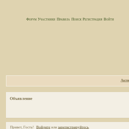
Форум
Участники
Правила
Поиск
Регистрация
Войти
Акти
Объявление
Привет, Гость!
Войдите
или
зарегистрируйтесь
.