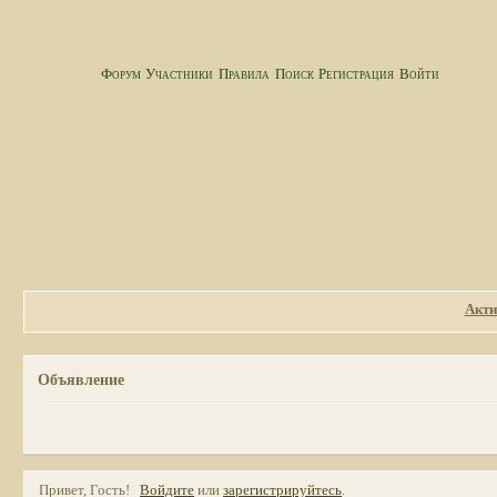
Форум
Участники
Правила
Поиск
Регистрация
Войти
Акти
Объявление
Привет, Гость!
Войдите
или
зарегистрируйтесь
.