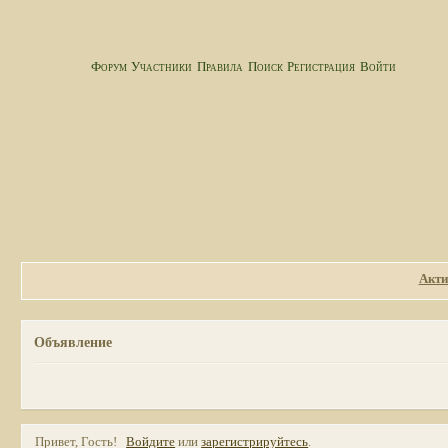
Форум
Участники
Правила
Поиск
Регистрация
Войти
Акти
Объявление
Привет, Гость!
Войдите
или
зарегистрируйтесь
.