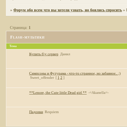
»
Форум обо всем что вы хотели узнать, но боялись спросить
»
Страница:
1
Flash-мультики
Тема
Купить б\у сервер
Данил
Симпсоны и Футурама - что-то странное, но забавное.. ;)
Sweet_offender
[
1
2
]
**Lenore, the Cute little Dead girl **
-=Akaпella=-
Падонки
Requiem