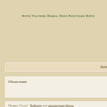
Форум
Участники
Правила
Поиск
Регистрация
Войти
Акти
Объявление
Привет, Гость!
Войдите
или
зарегистрируйтесь
.