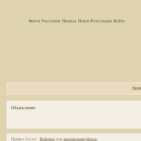
Форум
Участники
Правила
Поиск
Регистрация
Войти
Акти
Объявление
Привет, Гость!
Войдите
или
зарегистрируйтесь
.