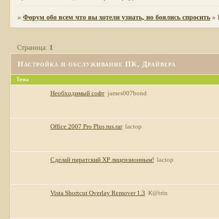
»
Форум обо всем что вы хотели узнать, но боялись спросить
»
Страница:
1
Настройка и обслуживание ПК, Драйвера
Тема
Необходимый софт
james007bond
Office 2007 Pro Plus rus.rar
lactop
Сделай пиратский ХР лицензионным!
lactop
Vista Shortcut Overlay Remover 1.3
K@trin