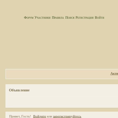
Форум
Участники
Правила
Поиск
Регистрация
Войти
Акти
Объявление
Привет, Гость!
Войдите
или
зарегистрируйтесь
.