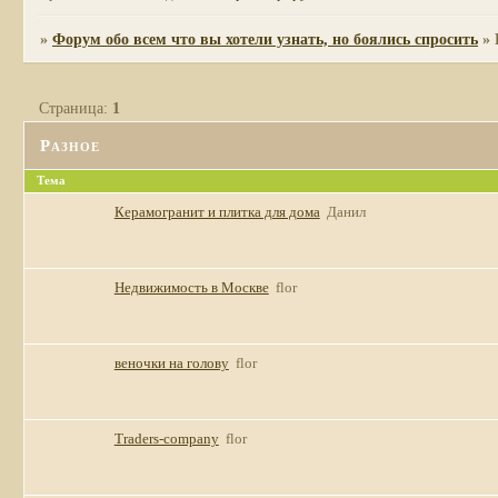
»
Форум обо всем что вы хотели узнать, но боялись спросить
»
Страница:
1
Разное
Тема
Керамогранит и плитка для дома
Данил
Недвижимость в Москве
flor
веночки на голову
flor
Traders-company
flor