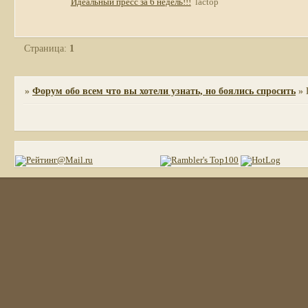
Идеальный пресс за 6 недель!!!
lactop
Страница:
1
»
Форум обо всем что вы хотели узнать, но боялись спросить
»