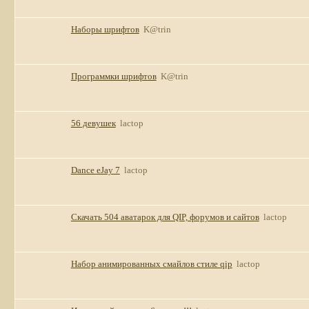
Наборы шрифтов
K@trin
Программки шрифтов
K@trin
56 девушек
lactop
Dance eJay 7
lactop
Скачать 504 аватарок для QIP, форумов и сайтов
lactop
Набор анимированных смайлов стиле qip
lactop