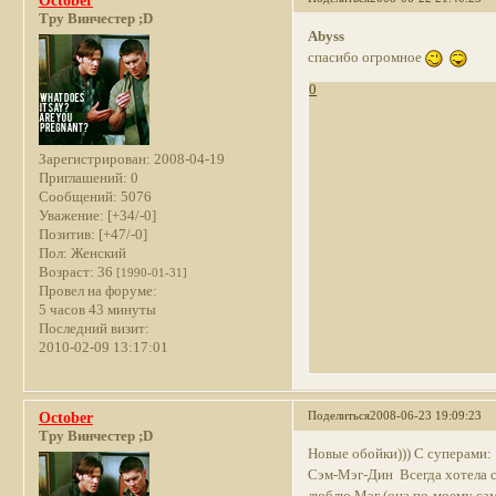
October
Тру Винчестер ;D
Abyss
спасибо огромное
0
Зарегистрирован
: 2008-04-19
Приглашений:
0
Сообщений:
5076
Уважение:
[+34/-0]
Позитив:
[+47/-0]
Пол:
Женский
Возраст:
36
[1990-01-31]
Провел на форуме:
5 часов 43 минуты
Последний визит:
2010-02-09 13:17:01
Поделиться
2008-06-23 19:09:23
October
Тру Винчестер ;D
Новые обойки))) С суперами:
Сэм-Мэг-Дин Всегда хотела сд