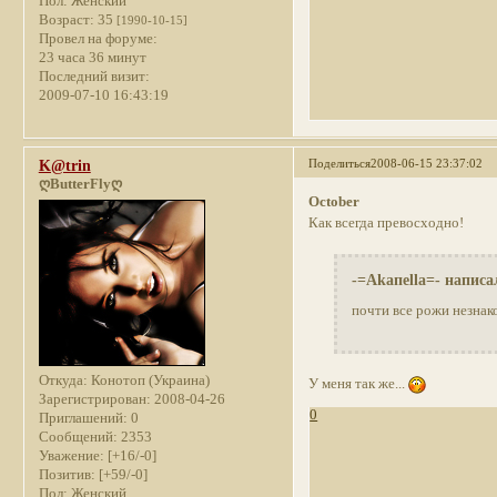
Пол:
Женский
Возраст:
35
[1990-10-15]
Провел на форуме:
23 часа 36 минут
Последний визит:
2009-07-10 16:43:19
Поделиться
2008-06-15 23:37:02
K@trin
ღButterFlyღ
October
Как всегда превосходно!
-=Akaпella=- написа
почти все рожи незна
Откуда:
Конотоп (Украина)
У меня так же...
Зарегистрирован
: 2008-04-26
0
Приглашений:
0
Сообщений:
2353
Уважение:
[+16/-0]
Позитив:
[+59/-0]
Пол:
Женский