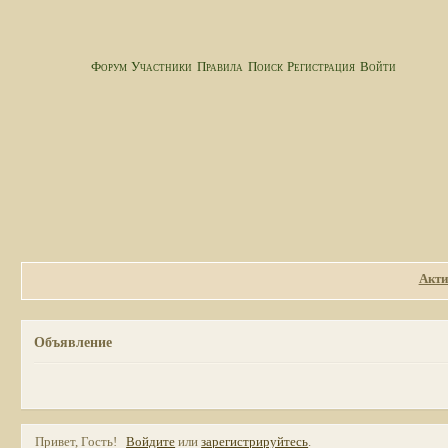
Форум
Участники
Правила
Поиск
Регистрация
Войти
Акти
Объявление
Привет, Гость!
Войдите
или
зарегистрируйтесь
.