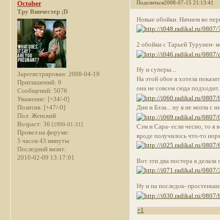
Поделиться
2008-07-15 21:13:41
October
Тру Винчестер ;D
Новые обойки. Начнем во перв
2 обойки с Тарьей Турунен- м
Ну и суперы...
Зарегистрирован
: 2008-04-19
На этой обое я хотела показ
Приглашений:
0
она не совсем сюда подходит..
Сообщений:
5076
Уважение:
[+34/-0]
Позитив:
[+47/-0]
Дин и Бэла... ну я не могла с н
Пол:
Женский
Возраст:
36
[1990-01-31]
Сэм и Сара- если чесно, то я 
Провел на форуме:
вроде получилось что-то норм
5 часов 43 минуты
Последний визит:
2010-02-09 13:17:01
Вот эти два постера я делала
Ну и на последок- простеньки
+1