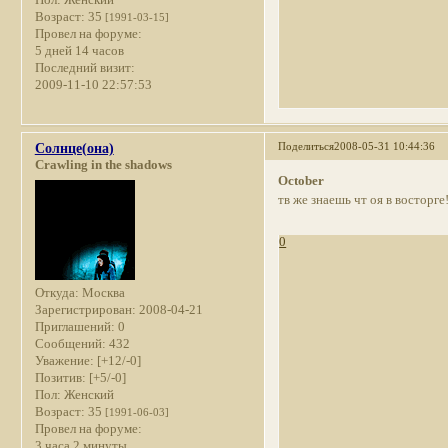
Пол:
Женский
Возраст:
35
[1991-03-15]
Провел на форуме:
5 дней 14 часов
Последний визит:
2009-11-10 22:57:53
Поделиться
2008-05-31 10:44:36
Солнце(она)
Crawling in the shadows
October
тв же знаешь чт оя в восторге
0
Откуда:
Москва
Зарегистрирован
: 2008-04-21
Приглашений:
0
Сообщений:
432
Уважение:
[+12/-0]
Позитив:
[+5/-0]
Пол:
Женский
Возраст:
35
[1991-06-03]
Провел на форуме:
3 часа 2 минуты