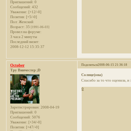
Приглашений:
0
Сообщений:
432
Уважение:
[+12/-0]
Позитив:
[+5/-0]
Пол:
Женский
Возраст:
35
[1991-06-03]
Провел на форуме:
3 часа 2 минуты
Последний визит:
2008-12-12 15:35:37
Поделиться
2008-06-15 21:36:18
October
Тру Винчестер ;D
Солнце(она)
Спасибо за то что оценила, и 
0
Зарегистрирован
: 2008-04-19
Приглашений:
0
Сообщений:
5076
Уважение:
[+34/-0]
Позитив:
[+47/-0]