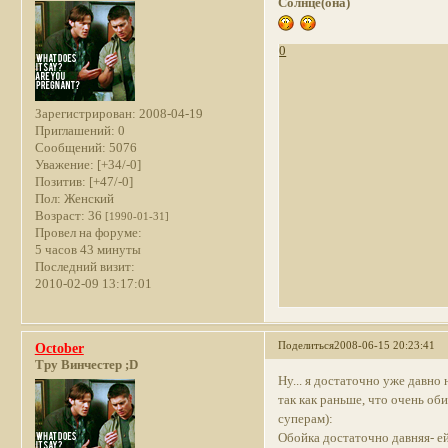
Солнце(она)
0
Зарегистрирован
: 2008-04-19
Приглашений:
0
Сообщений:
5076
Уважение:
[+34/-0]
Позитив:
[+47/-0]
Пол:
Женский
Возраст:
36
[1990-01-31]
Провел на форуме:
5 часов 43 минуты
Последний визит:
2010-02-09 13:17:01
Поделиться
2008-06-15 20:23:41
October
Тру Винчестер ;D
Ну... я достаточно уже давно 
так как раньше, что очень оби
суперам):
Обойка достаточно давняя- ей 