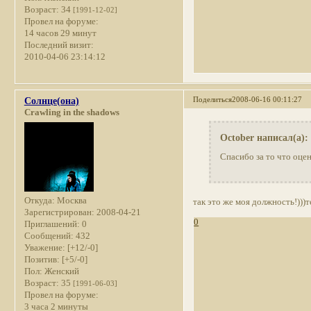
Возраст:
34
[1991-12-02]
Провел на форуме:
14 часов 29 минут
Последний визит:
2010-04-06 23:14:12
Поделиться
2008-06-16 00:11:27
Солнце(она)
Crawling in the shadows
October написал(а):
Спасибо за то что оцени
Откуда:
Москва
так это же моя должность!)))
Зарегистрирован
: 2008-04-21
0
Приглашений:
0
Сообщений:
432
Уважение:
[+12/-0]
Позитив:
[+5/-0]
Пол:
Женский
Возраст:
35
[1991-06-03]
Провел на форуме:
3 часа 2 минуты