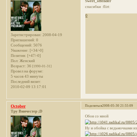
Sweet_offender
спасибки :flirt:
0
Зарегистрирован
: 2008-04-19
Приглашений:
0
Сообщений:
5076
Уважение:
[+34/-0]
Позитив:
[+47/-0]
Пол:
Женский
Возраст:
36
[1990-01-31]
Провел на форуме:
5 часов 43 минуты
Последний визит:
2010-02-09 13:17:01
Поделиться
2008-05-30 21:55:09
October
Тру Винчестер ;D
Обоя со мной
Ну и обойка с ведьмочками из