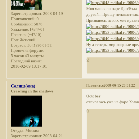
Моя мания по паре Дин/Бэла- 
Зарегистрирован
: 2008-04-19
другой... Прошу ненавистников
Приглашений:
0
Признаюсь, из них мне нравит
Сообщений:
5076
Уважение:
[+34/-0]
Позитив:
[+47/-0]
Пол:
Женский
Ну а теперь, мир впервые п
Возраст:
36
[1990-01-31]
Провел на форуме:
5 часов 43 минуты
0
Последний визит:
2010-02-09 13:17:01
Поделиться
2008-06-15 20:31:22
Солнце(она)
Crawling in the shadows
October
отписалась уже на форе Холма
0
Откуда:
Москва
Зарегистрирован
: 2008-04-21