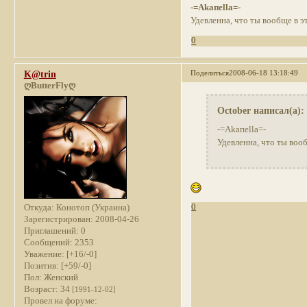
-=Akaпella=-
Удевленна, что ты вообще в эт
0
Поделиться
2008-06-18 13:18:49
K@trin
ღButterFlyღ
October написал(а):
-=Akaпella=-
Удевленна, что ты вооб
0
Откуда:
Конотоп (Украина)
Зарегистрирован
: 2008-04-26
Приглашений:
0
Сообщений:
2353
Уважение:
[+16/-0]
Позитив:
[+59/-0]
Пол:
Женский
Возраст:
34
[1991-12-02]
Провел на форуме: