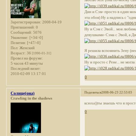
люблю Мэг (она по-моему сам
Дин и Сэм- просто в один моме
эта обоя) Ну а надпись с "одн
Зарегистрирован
: 2008-04-19
Приглашений:
0
Ну и Сэм с Эвой... моя люби
Сообщений:
5076
девушками- Сэма с Эвой, а Дин
Уважение:
[+34/-0]
Позитив:
[+47/-0]
Пол:
Женский
Я решила вспомнить Зену (нес
Возраст:
36
[1990-01-31]
Провел на форуме:
Ну и просто с Рене... не могла 
5 часов 43 минуты
Последний визит:
2010-02-09 13:17:01
0
Поделиться
2008-06-23 22:53:03
Солнце(она)
Crawling in the shadows
ксюха))ты знаешь что я прост
0