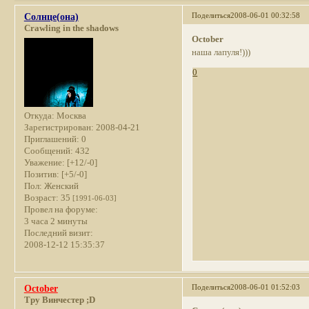
Поделиться
2008-06-01 00:32:58
Солнце(она)
Crawling in the shadows
October
наша лапуля!)))
0
Откуда:
Москва
Зарегистрирован
: 2008-04-21
Приглашений:
0
Сообщений:
432
Уважение:
[+12/-0]
Позитив:
[+5/-0]
Пол:
Женский
Возраст:
35
[1991-06-03]
Провел на форуме:
3 часа 2 минуты
Последний визит:
2008-12-12 15:35:37
Поделиться
2008-06-01 01:52:03
October
Тру Винчестер ;D