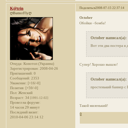
Поделиться
2008-07-15 22:37:14
K@trin
ღButterFlyღ
October
Обойки - бомба!
October написал(а):
Вот эти два постера я
Откуда:
Конотоп (Украина)
Супер! Хорошо вышло!
Зарегистрирован
: 2008-04-26
Приглашений:
0
Сообщений:
2353
October написал(а):
Уважение:
[+16/-0]
простенький баннер с
Позитив:
[+59/-0]
Пол:
Женский
Возраст:
34
[1991-12-02]
Провел на форуме:
Такой миленький!
14 часов 29 минут
Последний визит:
0
2010-04-06 23:14:12