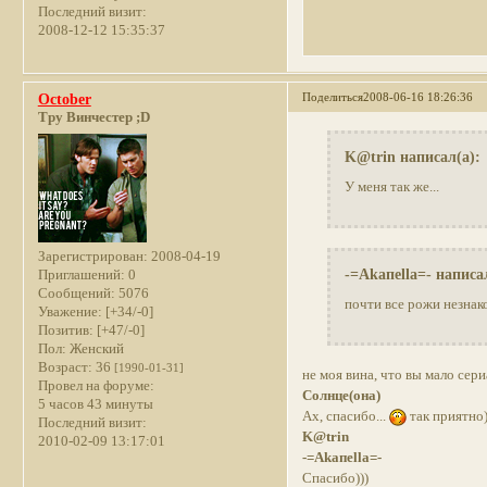
Последний визит:
2008-12-12 15:35:37
Поделиться
2008-06-16 18:26:36
October
Тру Винчестер ;D
K@trin написал(а):
У меня так же...
Зарегистрирован
: 2008-04-19
-=Akaпella=- написа
Приглашений:
0
Сообщений:
5076
почти все рожи незнако
Уважение:
[+34/-0]
Позитив:
[+47/-0]
Пол:
Женский
Возраст:
36
[1990-01-31]
не моя вина, что вы мало сери
Провел на форуме:
Солнце(она)
5 часов 43 минуты
Ах, спасибо...
так приятно)
Последний визит:
K@trin
2010-02-09 13:17:01
-=Akaпella=-
Спасибо)))