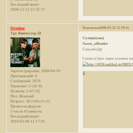
Последний визит:
2008-12-12 15:35:37
Поделиться
2008-05-31 22:29:41
October
Тру Винчестер ;D
Солнце(она)
Sweet_offender
Спасибо))))
Снова я! (все такое осеннее п
Зарегистрирован
: 2008-04-19
0
Приглашений:
0
Сообщений:
5076
Уважение:
[+34/-0]
Позитив:
[+47/-0]
Пол:
Женский
Возраст:
36
[1990-01-31]
Провел на форуме:
5 часов 43 минуты
Последний визит:
2010-02-09 13:17:01