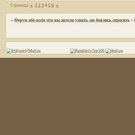
Страница:
«
1
2
3
4
5
6
»
»
Форум обо всем что вы хотели узнать, но боялись спросить
»