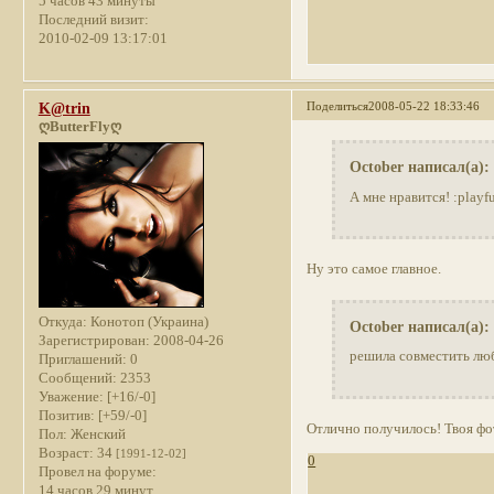
5 часов 43 минуты
Последний визит:
2010-02-09 13:17:01
Поделиться
2008-05-22 18:33:46
K@trin
ღButterFlyღ
October написал(а):
А мне нравится! :playf
Ну это самое главное.
Откуда:
Конотоп (Украина)
October написал(а):
Зарегистрирован
: 2008-04-26
решила совместить лю
Приглашений:
0
Сообщений:
2353
Уважение:
[+16/-0]
Позитив:
[+59/-0]
Отлично получилось! Твоя фо
Пол:
Женский
Возраст:
34
[1991-12-02]
0
Провел на форуме:
14 часов 29 минут