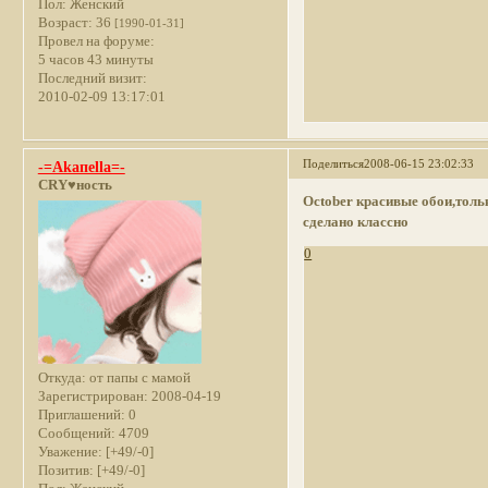
Пол:
Женский
Возраст:
36
[1990-01-31]
Провел на форуме:
5 часов 43 минуты
Последний визит:
2010-02-09 13:17:01
Поделиться
2008-06-15 23:02:33
-=Akaпella=-
CRY♥ность
October
красивые обои,тольк
сделано классно
0
Откуда:
от папы с мамой
Зарегистрирован
: 2008-04-19
Приглашений:
0
Сообщений:
4709
Уважение:
[+49/-0]
Позитив:
[+49/-0]