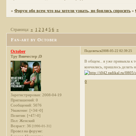
»
Форум обо всем что вы хотели узнать, но боялись спросить
»
Страница:
«
1
2
3
4
5
6
»
Fan-art by October
Поделиться
2008-05-22 02:39:25
October
Тру Винчестер ;D
В общем... я уже привыкла к т
кончились, пришлось делать 
0
Зарегистрирован
: 2008-04-19
Приглашений:
0
Сообщений:
5076
Уважение:
[+34/-0]
Позитив:
[+47/-0]
Пол:
Женский
Возраст:
36
[1990-01-31]
Провел на форуме: