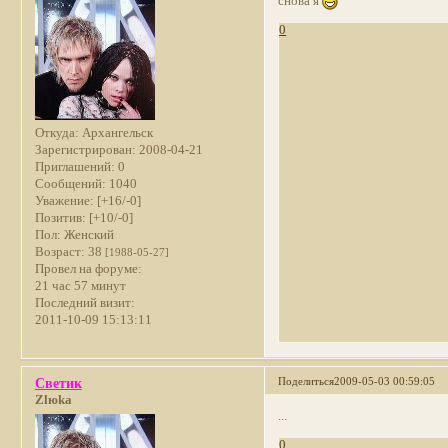
снова я
0
Откуда:
Архангельск
Зарегистрирован
: 2008-04-21
Приглашений:
0
Сообщений:
1040
Уважение:
[+16/-0]
Позитив:
[+10/-0]
Пол:
Женский
Возраст:
38
[1988-05-27]
Провел на форуме:
21 час 57 минут
Последний визит:
2011-10-09 15:13:11
Поделиться
2009-05-03 00:59:05
Светик
Zlюka
...
0