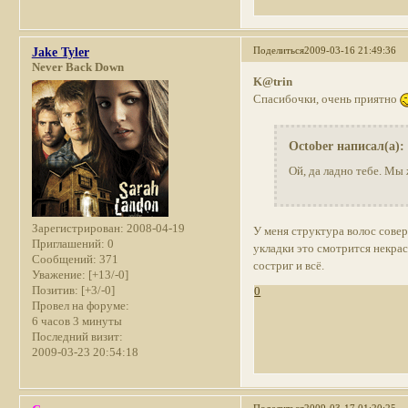
Поделиться
2009-03-16 21:49:36
Jake Tyler
Never Back Down
K@trin
Спасибочки, очень приятно
October написал(а):
Ой, да ладно тебе. Мы 
Зарегистрирован
: 2008-04-19
У меня структура волос совер
Приглашений:
0
укладки это смотрится некра
Сообщений:
371
состриг и всё.
Уважение:
[+13/-0]
Позитив:
[+3/-0]
0
Провел на форуме:
6 часов 3 минуты
Последний визит:
2009-03-23 20:54:18