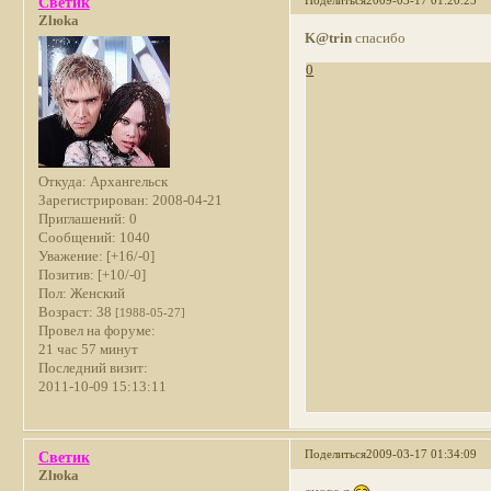
Поделиться
2009-03-17 01:20:25
Светик
Zlюka
K@trin
спасибо
0
Откуда:
Архангельск
Зарегистрирован
: 2008-04-21
Приглашений:
0
Сообщений:
1040
Уважение:
[+16/-0]
Позитив:
[+10/-0]
Пол:
Женский
Возраст:
38
[1988-05-27]
Провел на форуме:
21 час 57 минут
Последний визит:
2011-10-09 15:13:11
Поделиться
2009-03-17 01:34:09
Светик
Zlюka