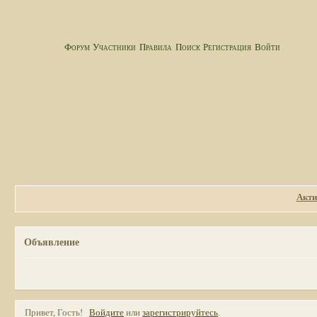
Форум
Участники
Правила
Поиск
Регистрация
Войти
Акти
Объявление
Привет, Гость!
Войдите
или
зарегистрируйтесь
.