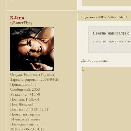
Поделиться
2009-03-16 20:56:01
K@trin
ღButterFlyღ
Светик написал(а):
а мне вот нравится эта
Да, хорошенькая!
0
Откуда:
Конотоп (Украина)
Зарегистрирован
: 2008-04-26
Приглашений:
0
Сообщений:
2353
Уважение:
[+16/-0]
Позитив:
[+59/-0]
Пол:
Женский
Возраст:
34
[1991-12-02]
Провел на форуме:
14 часов 29 минут
Последний визит:
2010-04-06 23:14:12