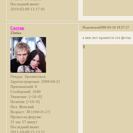
Последний визит:
2010-02-09 13:17:01
Поделиться
2009-03-16 19:27:27
Светик
Zlюka
а мне вот нравится эта фотка
0
Откуда:
Архангельск
Зарегистрирован
: 2008-04-21
Приглашений:
0
Сообщений:
1040
Уважение:
[+16/-0]
Позитив:
[+10/-0]
Пол:
Женский
Возраст:
38
[1988-05-27]
Провел на форуме:
21 час 57 минут
Последний визит:
2011-10-09 15:13:11