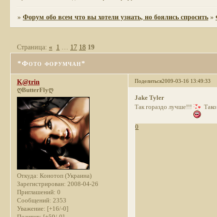
»
Форум обо всем что вы хотели узнать, но боялись спросить
»
Страница:
«
1
…
17
18
19
*Фото форумчан*
Поделиться
2009-03-16 13:49:33
K@trin
ღButterFlyღ
Jake Tyler
Так гораздо лучше!!!
Такой
0
Откуда:
Конотоп (Украина)
Зарегистрирован
: 2008-04-26
Приглашений:
0
Сообщений:
2353
Уважение:
[+16/-0]
Позитив:
[+59/-0]