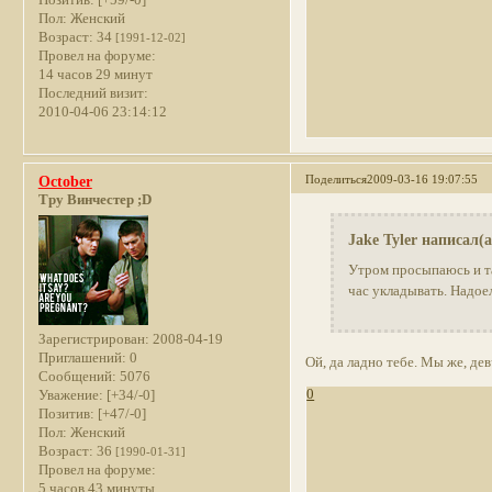
Пол:
Женский
Возраст:
34
[1991-12-02]
Провел на форуме:
14 часов 29 минут
Последний визит:
2010-04-06 23:14:12
Поделиться
2009-03-16 19:07:55
October
Тру Винчестер ;D
Jake Tyler написал(а
Утром просыпаюсь и т
час укладывать. Надое
Зарегистрирован
: 2008-04-19
Приглашений:
0
Ой, да ладно тебе. Мы же, де
Сообщений:
5076
0
Уважение:
[+34/-0]
Позитив:
[+47/-0]
Пол:
Женский
Возраст:
36
[1990-01-31]
Провел на форуме:
5 часов 43 минуты