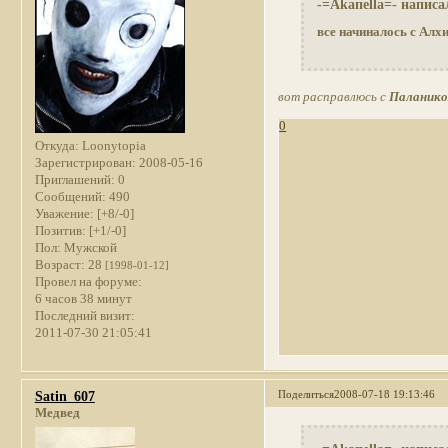
-=Akaпella=- написа
все начиналось с Алх
вот расправлюсь с
Паланик
0
Откуда:
Loonytopia
Зарегистрирован
: 2008-05-16
Приглашений:
0
Сообщений:
490
Уважение:
[+8/-0]
Позитив:
[+1/-0]
Пол:
Мужской
Возраст:
28
[1998-01-12]
Провел на форуме:
6 часов 38 минут
Последний визит:
2011-07-30 21:05:41
Поделиться
2008-07-18 19:13:46
Satin_607
Медвед