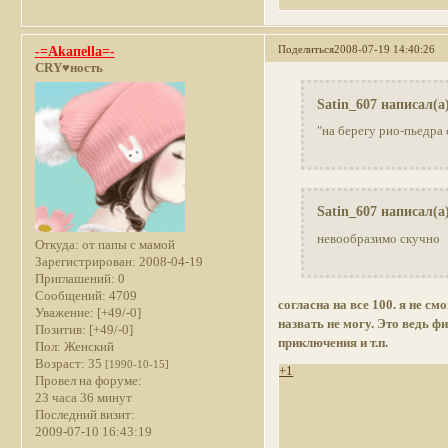
Поделиться
2008-07-19 14:40:26
-=Akaпella=-
CRY♥ность
Satin_607 написал(а
"на берегу рио-пьедра 
Satin_607 написал(а
невообразимо скучно
Откуда:
от папы с мамой
Зарегистрирован
: 2008-04-19
Приглашений:
0
Сообщений:
4709
согласна на все 100. я не с
Уважение:
[+49/-0]
назвать не могу. Это ведь ф
Позитив:
[+49/-0]
приключения и т.п.
Пол:
Женский
Возраст:
35
[1990-10-15]
+1
Провел на форуме:
23 часа 36 минут
Последний визит:
2009-07-10 16:43:19