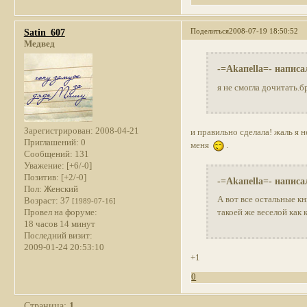
Поделиться
2008-07-19 18:50:52
Satin_607
Медвед
-=Akaпella=- написа
я не смогла дочитать.б
Зарегистрирован
: 2008-04-21
и правильно сделала! жаль я н
Приглашений:
0
меня
.
Сообщений:
131
Уважение:
[+6/-0]
Позитив:
[+2/-0]
-=Akaпella=- написа
Пол:
Женский
А вот все остальные к
Возраст:
37
[1989-07-16]
Провел на форуме:
такоей же веселой как 
18 часов 14 минут
Последний визит:
2009-01-24 20:53:10
+1
0
Страница:
1