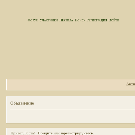
Форум
Участники
Правила
Поиск
Регистрация
Войти
Акти
Объявление
Привет, Гость!
Войдите
или
зарегистрируйтесь
.