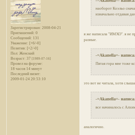
-=Akaпella=- написа
наоборот Коэльо снача
изначально отдавая да
Зарегистрирован
: 2008-04-21
Приглашений:
0
я же написала "ИМХО". я не п
Сообщений:
131
разные.
Уважение:
[+6/-0]
Позитив:
[+2/-0]
Пол:
Женский
-=Akaпella=- написа
Возраст:
37
[1989-07-16]
Провел на форуме:
Пятая гора мне тоже к
18 часов 14 минут
Последний визит:
2009-01-24 20:53:10
это вот не читала, хотя слыш
-=Akaпella=- написа
все начиналось с Алхи
аналогично.