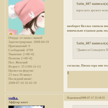
Satin_607 написал(а
взрослого зрелого чело
наоборот Коэльо сначала по
изначально отдавая дань мо
Откуда:
от папы с мамой
Зарегистрирован
: 2008-04-19
Satin_607 написал(а
Приглашений:
0
"Дьявол и Сеньорита П
Сообщений:
4709
Уважение:
[+49/-0]
Позитив:
[+49/-0]
Пол:
Женский
согласна. Пятая гора мне то
Возраст:
35
[1990-10-15]
Провел на форуме:
0
23 часа 36 минут
Последний визит:
2009-07-10 16:43:19
Поделиться
2008-07-17 22:18:55
vodka.
Аффтар жжот