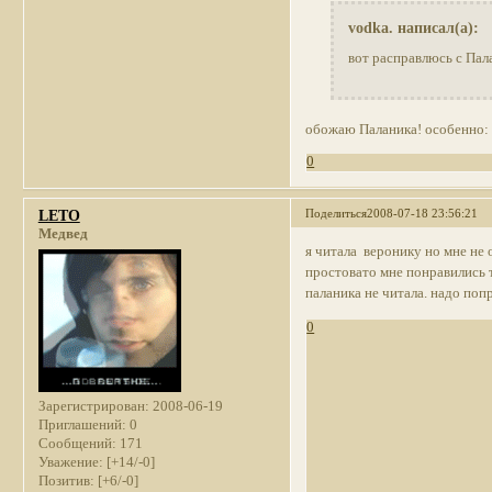
vodka. написал(а):
вот расправлюсь с Пал
обожаю Паланика! особенно:
0
Поделиться
2008-07-18 23:56:21
LETO
Медвед
я читала веронику но мне не
простовато мне понравились 
паланика не читала. надо по
0
Зарегистрирован
: 2008-06-19
Приглашений:
0
Сообщений:
171
Уважение:
[+14/-0]
Позитив:
[+6/-0]