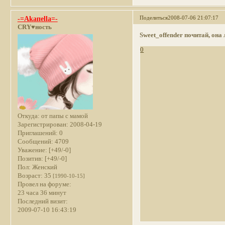
Поделиться
2008-07-06 21:07:17
-=Akaпella=-
CRY♥ность
Sweet_offender
почитай, она 
0
Откуда:
от папы с мамой
Зарегистрирован
: 2008-04-19
Приглашений:
0
Сообщений:
4709
Уважение:
[+49/-0]
Позитив:
[+49/-0]
Пол:
Женский
Возраст:
35
[1990-10-15]
Провел на форуме:
23 часа 36 минут
Последний визит:
2009-07-10 16:43:19