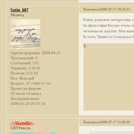
Поделиться
2008-07-17 20:35:23
Satin_607
Медвед
Книга довольно интересная, с
но философия Коэльо очень ле
человека не зацепит. Мне ка
Кстати,"Дьявол и Сеньорита П
0
Зарегистрирован
: 2008-04-21
Приглашений:
0
Сообщений:
131
Уважение:
[+6/-0]
Позитив:
[+2/-0]
Пол:
Женский
Возраст:
37
[1989-07-16]
Провел на форуме:
18 часов 14 минут
Последний визит:
2009-01-24 20:53:10
Поделиться
2008-07-17 21:06:00
-=Akaпella=-
CRY♥ность