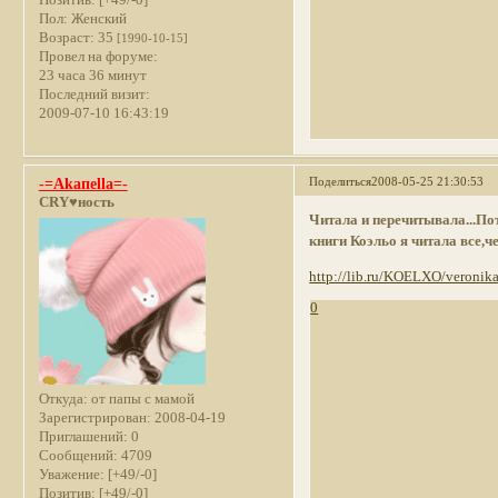
Пол:
Женский
Возраст:
35
[1990-10-15]
Провел на форуме:
23 часа 36 минут
Последний визит:
2009-07-10 16:43:19
Поделиться
2008-05-25 21:30:53
-=Akaпella=-
CRY♥ность
Читала и перечитывала...Пот
книги Коэльо я читала все,ч
http://lib.ru/KOELXO/veronika
0
Откуда:
от папы с мамой
Зарегистрирован
: 2008-04-19
Приглашений:
0
Сообщений:
4709
Уважение:
[+49/-0]
Позитив:
[+49/-0]