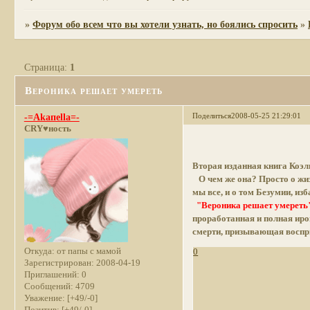
»
Форум обо всем что вы хотели узнать, но боялись спросить
»
Страница:
1
Вероника решает умереть
Поделиться
2008-05-25 21:29:01
-=Akaпella=-
CRY♥ность
Вторая изданная книга Коэл
О чем же она? Просто о жизн
мы все, и о том Безумии, изб
"Вероника решает умереть
проработанная и полная иро
смерти, призывающая воспр
Откуда:
от папы с мамой
0
Зарегистрирован
: 2008-04-19
Приглашений:
0
Сообщений:
4709
Уважение:
[+49/-0]
Позитив:
[+49/-0]