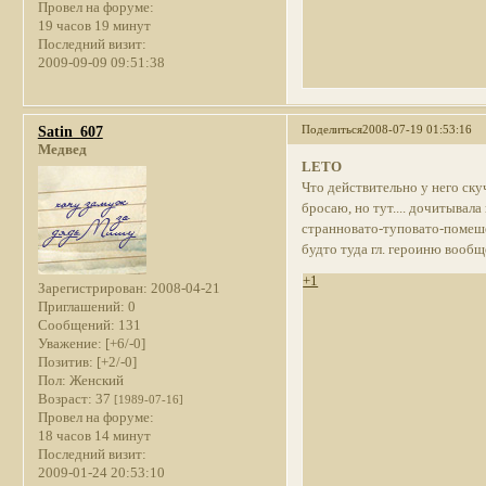
Провел на форуме:
19 часов 19 минут
Последний визит:
2009-09-09 09:51:38
Поделиться
2008-07-19 01:53:16
Satin_607
Медвед
LETO
Что действительно у него скуч
бросаю, но тут.... дочитывал
странновато-туповато-помеше
будто туда гл. героиню вообщ
+1
Зарегистрирован
: 2008-04-21
Приглашений:
0
Сообщений:
131
Уважение:
[+6/-0]
Позитив:
[+2/-0]
Пол:
Женский
Возраст:
37
[1989-07-16]
Провел на форуме:
18 часов 14 минут
Последний визит:
2009-01-24 20:53:10