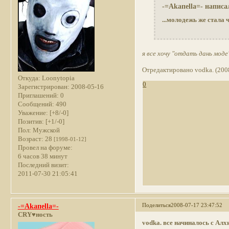
-=Akaпella=- написа
...молодежь же стала 
я все хочу "отдать дань моде
Отредактировано vodka. (200
Откуда:
Loonytopia
0
Зарегистрирован
: 2008-05-16
Приглашений:
0
Сообщений:
490
Уважение:
[+8/-0]
Позитив:
[+1/-0]
Пол:
Мужской
Возраст:
28
[1998-01-12]
Провел на форуме:
6 часов 38 минут
Последний визит:
2011-07-30 21:05:41
Поделиться
2008-07-17 23:47:52
-=Akaпella=-
CRY♥ность
vodka.
все начиналось с Ал