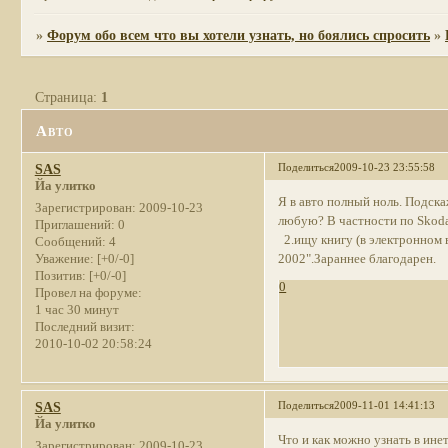
»
Форум обо всем что вы хотели узнать, но боялись спросить
»
Страница:
1
Авто
Поделиться
2009-10-23 23:55:58
SAS
Йа улитко
Я в авто полный ноль. Подск
Зарегистрирован
: 2009-10-23
любую? В частности по Skoda 
Приглашений:
0
2.ищу книгу (в электронном 
Сообщений:
4
2002".Зараннее благодарен.
Уважение:
[+0/-0]
Позитив:
[+0/-0]
0
Провел на форуме:
1 час 30 минут
Последний визит:
2010-10-02 20:58:24
Поделиться
2009-11-01 14:41:13
SAS
Йа улитко
Что и как можно узнать в ине
Зарегистрирован
: 2009-10-23