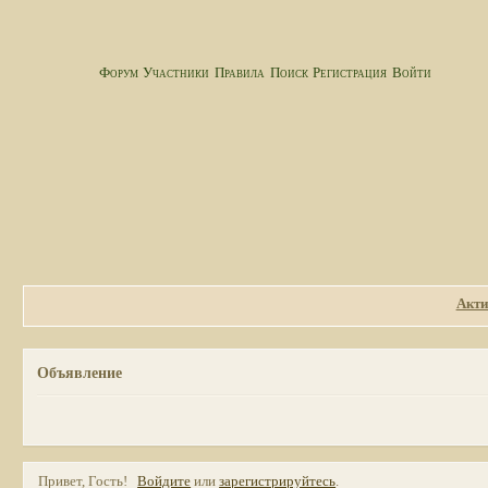
Форум
Участники
Правила
Поиск
Регистрация
Войти
Акти
Объявление
Привет, Гость!
Войдите
или
зарегистрируйтесь
.