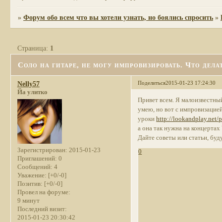
»
Форум обо всем что вы хотели узнать, но боялись спросить
»
Страница:
1
Соло на гитаре, не могу импровизировать. Что дела
Поделиться
2015-01-23 17:24:30
Nelly57
Йа улитко
Привет всем. Я малоизвестный
умею, но вот с импровизацией
уроки
http://lookandplay.net/p
а она так нужна на концертах
Дайте советы или статьи, буд
Зарегистрирован
: 2015-01-23
0
Приглашений:
0
Сообщений:
4
Уважение:
[+0/-0]
Позитив:
[+0/-0]
Провел на форуме:
9 минут
Последний визит:
2015-01-23 20:30:42