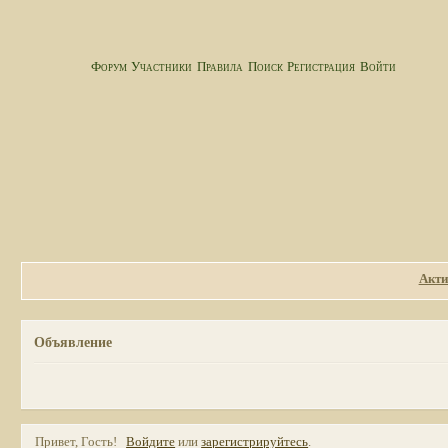
Форум
Участники
Правила
Поиск
Регистрация
Войти
Акти
Объявление
Привет, Гость!
Войдите
или
зарегистрируйтесь
.