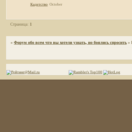
Кадетство
October
Страница:
1
»
Форум обо всем что вы хотели узнать, но боялись спросить
»