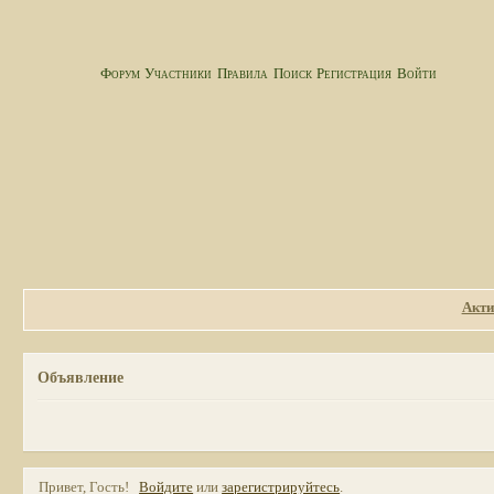
Форум
Участники
Правила
Поиск
Регистрация
Войти
Акти
Объявление
Привет, Гость!
Войдите
или
зарегистрируйтесь
.