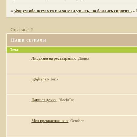
»
Форум обо всем что вы хотели узнать, но боялись спросить
»
Страница:
1
Наши сериалы
Тема
Лицензия на реставрацию
Данил
jghjhghkh
lorik
Папины дочки
BlackCat
Моя прекрасная няня
October