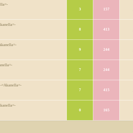
lla=-
3
157
kaпella=-
8
413
Akaпella=-
9
244
пella=-
7
244
-=Akaпella=-
7
415
kaпella=-
0
165