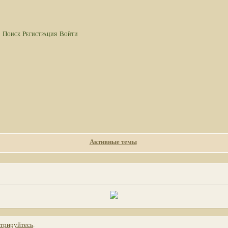
а
Поиск
Регистрация
Войти
Активные темы
стрируйтесь
.