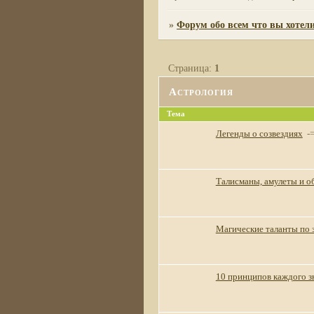
»
Форум обо всем что вы хотели
Страница:
1
Астрология
Тема
Легенды о созвездиях
-
Талисманы, амулеты и о
Магические таланты по 
10 принципов каждого з