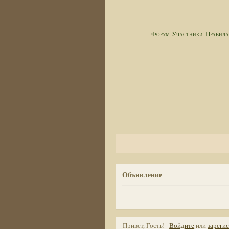
Форум
Участники
Правил
Объявление
Привет, Гость!
Войдите
или
зареги