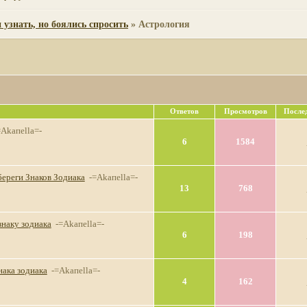
 узнать, но боялись спросить
»
Астрология
Ответов
Просмотров
После
=Akaпella=-
6
1584
береги Знаков Зодиака
-=Akaпella=-
13
768
знаку зодиака
-=Akaпella=-
6
198
нака зодиака
-=Akaпella=-
4
162