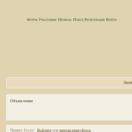
Форум
Участники
Правила
Поиск
Регистрация
Войти
Акти
Объявление
Привет, Гость!
Войдите
или
зарегистрируйтесь
.