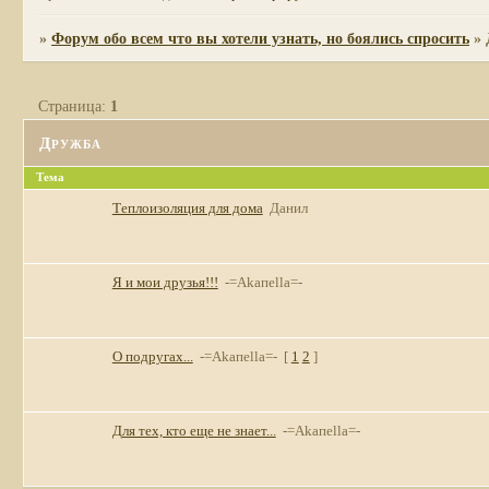
»
Форум обо всем что вы хотели узнать, но боялись спросить
»
Страница:
1
Дружба
Тема
Теплоизоляция для дома
Данил
Я и мои друзья!!!
-=Akaпella=-
О подругах...
-=Akaпella=-
[
1
2
]
Для тех, кто еще не знает...
-=Akaпella=-