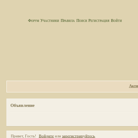
Форум
Участники
Правила
Поиск
Регистрация
Войти
Акти
Объявление
Привет, Гость!
Войдите
или
зарегистрируйтесь
.