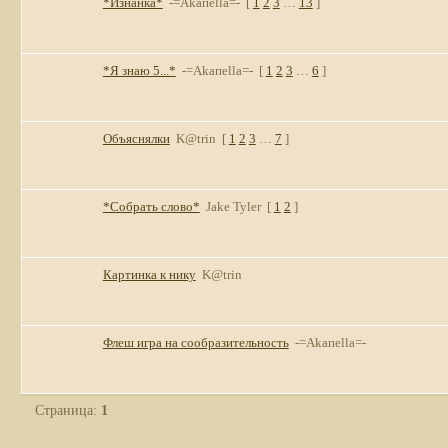
*Изнанка*
-=Akaпella=-
[
1
2
3
…
13
]
*Я знаю 5...*
-=Akaпella=-
[
1
2
3
…
6
]
Объяснялки
K@trin
[
1
2
3
…
7
]
*Собрать слово*
Jake Tyler
[
1
2
]
Картинка к нику
K@trin
Флеш игра на сообразительность
-=Akaпella=-
Страница:
1