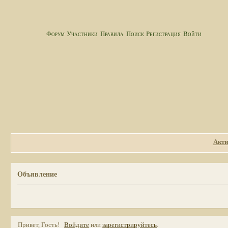
Форум
Участники
Правила
Поиск
Регистрация
Войти
Акти
Объявление
Привет, Гость!
Войдите
или
зарегистрируйтесь
.