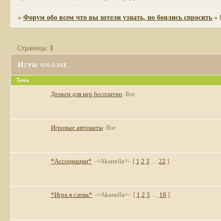
»
Форум обо всем что вы хотели узнать, но боялись спросить
»
Страница:
1
Игры on-line
Тема
Деньги для игр бесплатно
flor
Игровые автоматы
flor
*Ассоциации*
-=Akaпella=-
[
1
2
3
…
22
]
*Игра в слова*
-=Akaпella=-
[
1
2
3
…
18
]