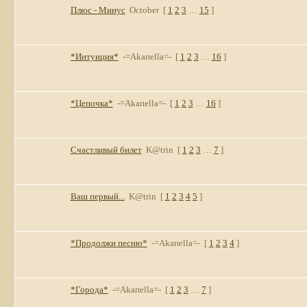
Плюс - Минус
October
[
1
2
3
…
15
]
*Интуиция*
-=Akaпella=-
[
1
2
3
…
16
]
*Цепочка*
-=Akaпella=-
[
1
2
3
…
16
]
Счастливый билет
K@trin
[
1
2
3
…
7
]
Ваш первый...
K@trin
[
1
2
3
4
5
]
*Продолжи песню*
-=Akaпella=-
[
1
2
3
4
]
*Города*
-=Akaпella=-
[
1
2
3
…
7
]