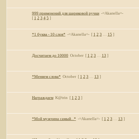
999 применений для шариковой ручки
-=Akaпella=-
[
1
2
3
4
5
]
*1 буква - 10 слов*
-=Akaпella=-
[
1
2
3
…
15
]
Досчитаем до 10000
October
[
1
2
3
…
13
]
*Меняем слова*
October
[
1
2
3
…
13
]
Награждаем
K@trin
[
1
2
3
]
*Мой мужчина самый...*
-=Akaпella=-
[
1
2
3
…
13
]