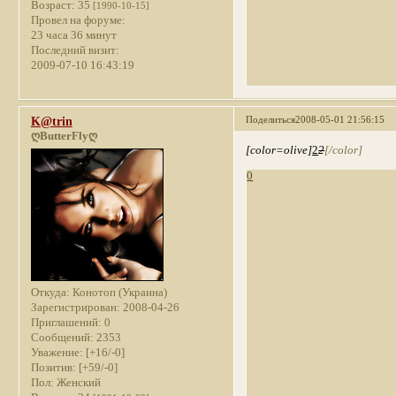
Возраст:
35
[1990-10-15]
Провел на форуме:
23 часа 36 минут
Последний визит:
2009-07-10 16:43:19
Поделиться
2008-05-01 21:56:15
K@trin
ღButterFlyღ
[color=olive]
2
2
[/color]
0
Откуда:
Конотоп (Украина)
Зарегистрирован
: 2008-04-26
Приглашений:
0
Сообщений:
2353
Уважение:
[+16/-0]
Позитив:
[+59/-0]
Пол:
Женский