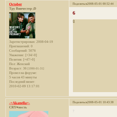
Поделиться
2008-05-01 00:52:44
October
Тру Винчестер ;D
6
0
Зарегистрирован
: 2008-04-19
Приглашений:
0
Сообщений:
5076
Уважение:
[+34/-0]
Позитив:
[+47/-0]
Пол:
Женский
Возраст:
36
[1990-01-31]
Провел на форуме:
5 часов 43 минуты
Последний визит:
2010-02-09 13:17:01
Поделиться
2008-05-01 10:43:38
-=Akaпella=-
CRY♥ность
7