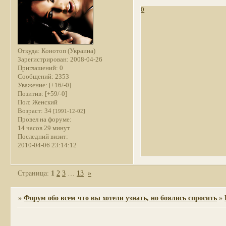
0
Откуда:
Конотоп (Украина)
Зарегистрирован
: 2008-04-26
Приглашений:
0
Сообщений:
2353
Уважение:
[+16/-0]
Позитив:
[+59/-0]
Пол:
Женский
Возраст:
34
[1991-12-02]
Провел на форуме:
14 часов 29 минут
Последний визит:
2010-04-06 23:14:12
Страница:
1
2
3
…
13
»
»
Форум обо всем что вы хотели узнать, но боялись спросить
»