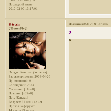
5 часов 43 минуты
Последний визит:
2010-02-09 13:17:01
Поделиться
2008-04-30 18:45:55
K@trin
ღButterFlyღ
2
0
Откуда:
Конотоп (Украина)
Зарегистрирован
: 2008-04-26
Приглашений:
0
Сообщений:
2353
Уважение:
[+16/-0]
Позитив:
[+59/-0]
Пол:
Женский
Возраст:
34
[1991-12-02]
Провел на форуме:
14 часов 29 минут