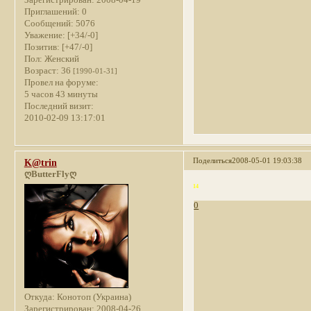
Зарегистрирован
: 2008-04-19
Приглашений:
0
Сообщений:
5076
Уважение:
[+34/-0]
Позитив:
[+47/-0]
Пол:
Женский
Возраст:
36
[1990-01-31]
Провел на форуме:
5 часов 43 минуты
Последний визит:
2010-02-09 13:17:01
Поделиться
2008-05-01 19:03:38
K@trin
ღButterFlyღ
14
0
Откуда:
Конотоп (Украина)
Зарегистрирован
: 2008-04-26