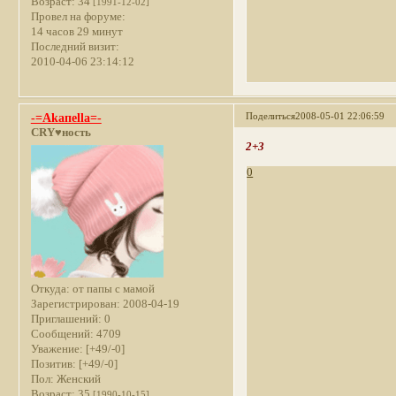
Возраст:
34
[1991-12-02]
Провел на форуме:
14 часов 29 минут
Последний визит:
2010-04-06 23:14:12
Поделиться
2008-05-01 22:06:59
-=Akaпella=-
CRY♥ность
2+3
0
Откуда:
от папы с мамой
Зарегистрирован
: 2008-04-19
Приглашений:
0
Сообщений:
4709
Уважение:
[+49/-0]
Позитив:
[+49/-0]
Пол:
Женский
Возраст:
35
[1990-10-15]