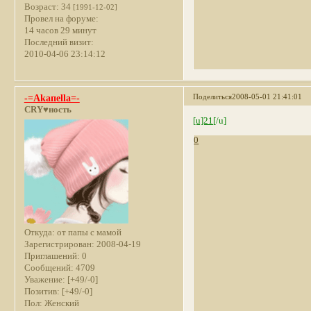
Возраст:
34
[1991-12-02]
Провел на форуме:
14 часов 29 минут
Последний визит:
2010-04-06 23:14:12
Поделиться
2008-05-01 21:41:01
-=Akaпella=-
CRY♥ность
[u]21
[/u]
0
Откуда:
от папы с мамой
Зарегистрирован
: 2008-04-19
Приглашений:
0
Сообщений:
4709
Уважение:
[+49/-0]
Позитив:
[+49/-0]
Пол:
Женский