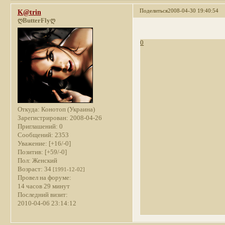
Поделиться
2008-04-30 19:40:54
K@trin
ღButterFlyღ
0
Откуда:
Конотоп (Украина)
Зарегистрирован
: 2008-04-26
Приглашений:
0
Сообщений:
2353
Уважение:
[+16/-0]
Позитив:
[+59/-0]
Пол:
Женский
Возраст:
34
[1991-12-02]
Провел на форуме:
14 часов 29 минут
Последний визит:
2010-04-06 23:14:12