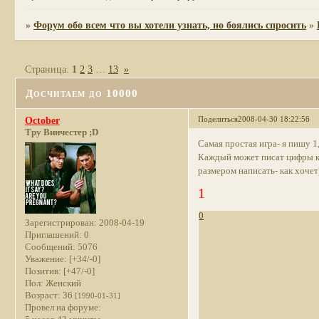
»
Форум обо всем что вы хотели узнать, но боялись спросить
»
Страница:
1
2
3
…
13
»
Досчитаем до 10000
Поделиться
2008-04-30 18:22:56
October
Тру Винчестер ;D
Самая простая игра- я пишу 1,
Каждый может писат цифры ка
размером написать- как хочет
1
0
Зарегистрирован
: 2008-04-19
Приглашений:
0
Сообщений:
5076
Уважение:
[+34/-0]
Позитив:
[+47/-0]
Пол:
Женский
Возраст:
36
[1990-01-31]
Провел на форуме: