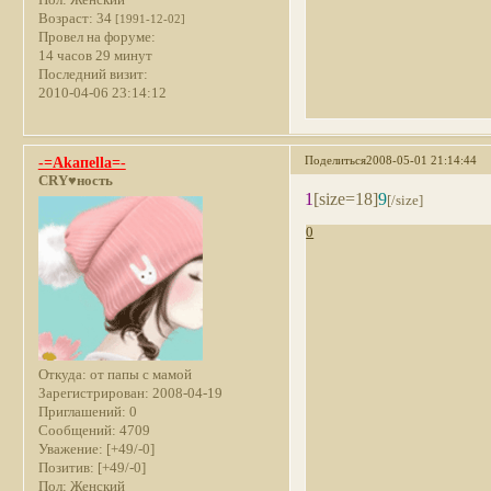
Возраст:
34
[1991-12-02]
Провел на форуме:
14 часов 29 минут
Последний визит:
2010-04-06 23:14:12
Поделиться
2008-05-01 21:14:44
-=Akaпella=-
CRY♥ность
1
[size=18]
9
[/size]
0
Откуда:
от папы с мамой
Зарегистрирован
: 2008-04-19
Приглашений:
0
Сообщений:
4709
Уважение:
[+49/-0]
Позитив:
[+49/-0]
Пол:
Женский