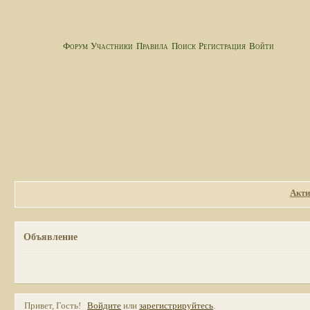
Форум
Участники
Правила
Поиск
Регистрация
Войти
Акти
Объявление
Привет, Гость!
Войдите
или
зарегистрируйтесь
.