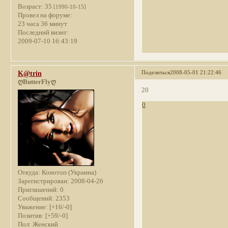
Возраст:
35
[1990-10-15]
Провел на форуме:
23 часа 36 минут
Последний визит:
2009-07-10 16:43:19
Поделиться
2008-05-01 21:22:46
K@trin
ღButterFlyღ
20
0
Откуда:
Конотоп (Украина)
Зарегистрирован
: 2008-04-26
Приглашений:
0
Сообщений:
2353
Уважение:
[+16/-0]
Позитив:
[+59/-0]
Пол:
Женский