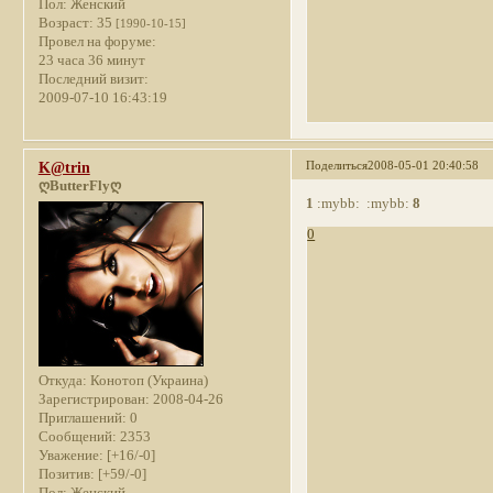
Пол:
Женский
Возраст:
35
[1990-10-15]
Провел на форуме:
23 часа 36 минут
Последний визит:
2009-07-10 16:43:19
Поделиться
2008-05-01 20:40:58
K@trin
ღButterFlyღ
1
:mybb: :mybb:
8
0
Откуда:
Конотоп (Украина)
Зарегистрирован
: 2008-04-26
Приглашений:
0
Сообщений:
2353
Уважение:
[+16/-0]
Позитив:
[+59/-0]
Пол:
Женский