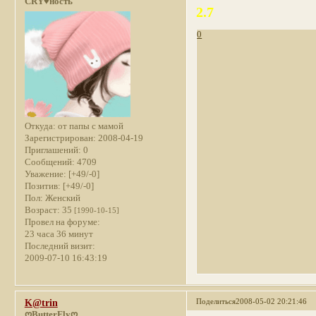
CRY♥ность
2.7
0
Откуда:
от папы с мамой
Зарегистрирован
: 2008-04-19
Приглашений:
0
Сообщений:
4709
Уважение:
[+49/-0]
Позитив:
[+49/-0]
Пол:
Женский
Возраст:
35
[1990-10-15]
Провел на форуме:
23 часа 36 минут
Последний визит:
2009-07-10 16:43:19
Поделиться
2008-05-02 20:21:46
K@trin
ღButterFlyღ