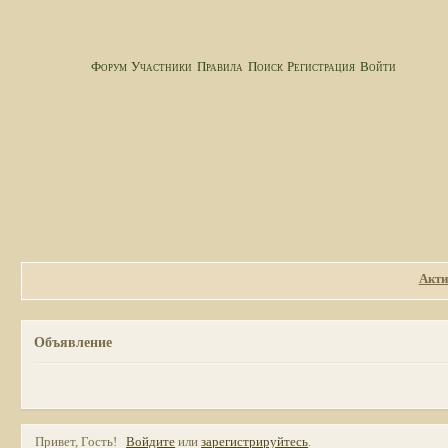
Форум
Участники
Правила
Поиск
Регистрация
Войти
Акти
Объявление
Привет, Гость!
Войдите
или
зарегистрируйтесь
.