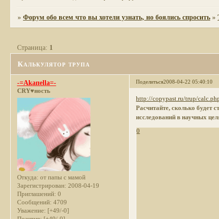
»
Форум обо всем что вы хотели узнать, но боялись спросить
»
Страница:
1
Калькулятор трупа
Поделиться
2008-04-22 05:40:10
-=Akaпella=-
CRY♥ность
http://copypast.ru/trup/calc.ph
Расчитайте, сколько будет 
исследований в научных цел
0
Откуда:
от папы с мамой
Зарегистрирован
: 2008-04-19
Приглашений:
0
Сообщений:
4709
Уважение:
[+49/-0]
Позитив:
[+49/-0]