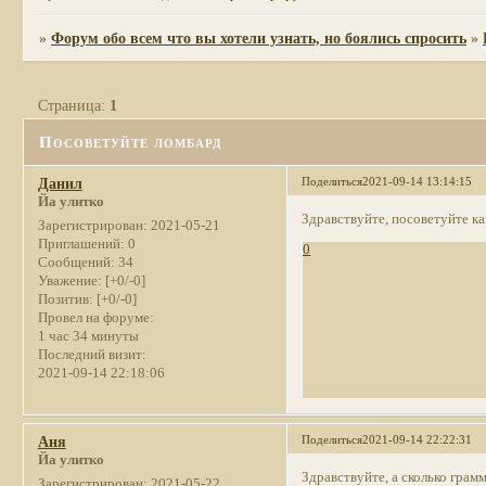
»
Форум обо всем что вы хотели узнать, но боялись спросить
»
Страница:
1
Посоветуйте ломбард
Поделиться
2021-09-14 13:14:15
Данил
Йа улитко
Здравствуйте, посоветуйте к
Зарегистрирован
: 2021-05-21
Приглашений:
0
0
Сообщений:
34
Уважение:
[+0/-0]
Позитив:
[+0/-0]
Провел на форуме:
1 час 34 минуты
Последний визит:
2021-09-14 22:18:06
Поделиться
2021-09-14 22:22:31
Аня
Йа улитко
Здравствуйте, а сколько грам
Зарегистрирован
: 2021-05-22