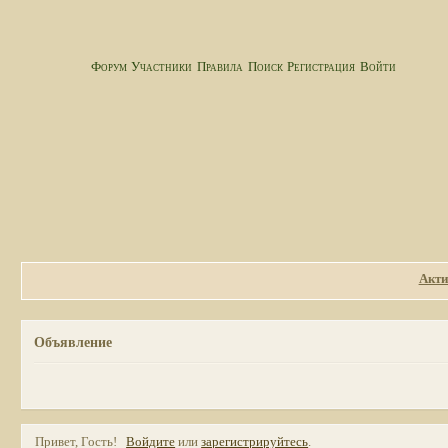
Форум
Участники
Правила
Поиск
Регистрация
Войти
Акти
Объявление
Привет, Гость!
Войдите
или
зарегистрируйтесь
.