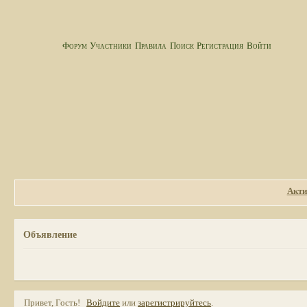
Форум
Участники
Правила
Поиск
Регистрация
Войти
Акти
Объявление
Привет, Гость!
Войдите
или
зарегистрируйтесь
.