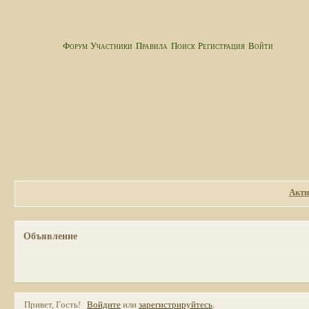
Форум
Участники
Правила
Поиск
Регистрация
Войти
Акти
Объявление
Привет, Гость!
Войдите
или
зарегистрируйтесь
.