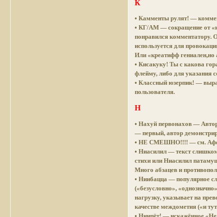
К
• Камменты рулят! — коммен
• КГ/АМ — сокращение от «к
понравился комментатору. 
используется для провокаци
Или «креатифф гениален,но 
• Кисакуку! Ты с какова гор
флейму, либо для указания с
• Классный юзерпик! — выр
пользователя.
Н
• Нахуй первонахов — Автор
— первый, автор демонстриру
• НЕ СМЕШНО!!!! — см. Аф
• Ниасилил — текст слишком
стихи или Ниасилил патамуш
Много абзацев и противопо
• Ниибацца — популярное сл
(«безусловно», «однозначно»
нагрузку, указывает на прев
качестве междометия («и тут 
• Ниипёт! — искажённое «Не 