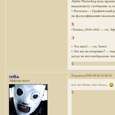
Adobe Photoshop (как прави
выдающему сообщение за оп
• Фотожоп — Графический ре
на фальсификацию показыва
Х
•Ханжа, убей себя! — см. А
Э
• Эта пять! — см. Зачот.
• Это вы на юзерпике? — вы
когда на нем изображено что
0
Поделиться
2008-08-06 03:06:58
vodka.
Аффтар жжот
как же давно это было
...
0