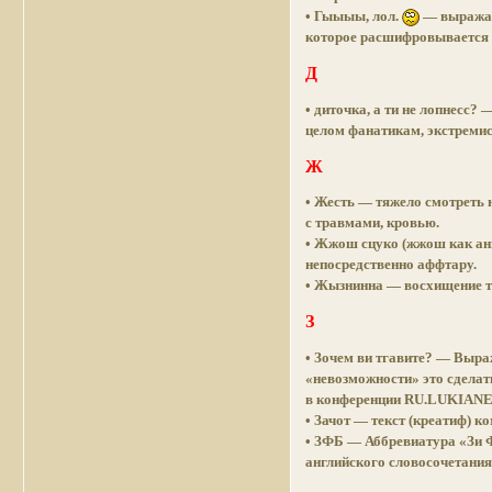
• Гыыыы, лол.
— выражае
которое расшифровывается к
Д
• диточка, а ти не лопнесс
целом фанатикам, экстреми
Ж
• Жесть — тяжело смотреть н
с травмами, кровью.
• Жжош сцуко (жжош как ан
непосредственно аффтару.
• Жызнинна — восхищение т
З
• Зочем ви тгавите? — Выра
«невозможности» это сделат
в конференции RU.LUKIANENK
• Зачот — текст (креатиф) к
• ЗФБ — Аббревиатура «Зи 
английского словосочетания 