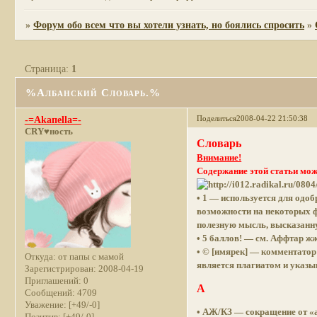
»
Форум обо всем что вы хотели узнать, но боялись спросить
»
Страница:
1
%Албанский Словарь.%
Поделиться
2008-04-22 21:50:38
-=Akaпella=-
CRY♥ность
Словарь
Внимание!
Содержание этой статьи мо
• 1 — используется для одо
возможности на некоторых ф
полезную мысль, высказанн
• 5 баллов! — см. Аффтар ж
• © [имярек] — комментатор
Откуда:
от папы с мамой
является плагиатом и указы
Зарегистрирован
: 2008-04-19
Приглашений:
0
А
Сообщений:
4709
Уважение:
[+49/-0]
• АЖ/КЗ — сокращение от «
Позитив:
[+49/-0]