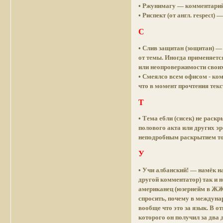
• Ржунимагу — комментарий
• Риспект (от англ. respect
С
• Слив защитан (зощитан) —
от темы. Иногда применяетс
или неопровержимости своих
• Смеялсо всем офисом - ко
что в момент прочтения тек
Т
• Тема ебли (сисек) не рас
полового акта или других э
неподробным раскрытием то
У
• Учи албанский! — намёк на
другой комментатор) так и 
американец (юзернейм в ЖЖ —
спросить, почему в междунар
вообще что это за язык. В 
которого он получил за два