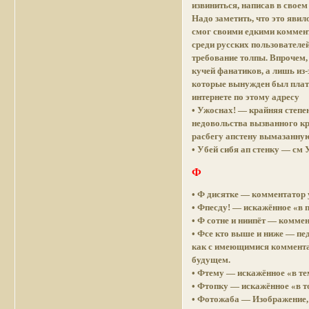
извиниться, написав в своем
Надо заметить, что это яви
смог своими едкими коммент
среди русских пользователе
требование толпы. Впрочем, 
кучей фанатиков, а лишь из-
которые вынужден был плати
интернете по этому адресу
• Ужоснах! — крайняя степе
недовольства вызванного кр
расбегу апстену вымазанну
• Убей сибя ап стенку — см 
Ф
• Ф дисятке — комментатор 
• Фпесду! — искажённое «в п
• Ф сотне и ниипёт — коммен
• Фсе кто выше и ниже — пе
как с имеющимися коммента
будущем.
• Фтему — искажённое «в те
• Фтопку — искажённое «в то
• Фотожаба — Изображение,