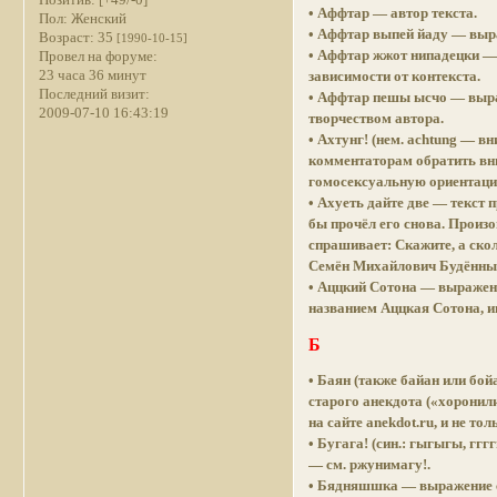
• Аффтар — автор текста.
Пол:
Женский
• Аффтар выпей йаду — выр
Возраст:
35
[1990-10-15]
• Аффтар жжот нипадецки — 
Провел на форуме:
23 часа 36 минут
зависимости от контекста.
Последний визит:
• Аффтар пешы ысчо — выра
2009-07-10 16:43:19
творчеством автора.
• Ахтунг! (нем. achtung — в
комментаторам обратить вни
гомосексуальную ориентаци
• Ахуеть дайте две — текст 
бы прочёл его снова. Произ
спрашивает: Скажите, а скол
Семён Михайлович Будённый
• Аццкий Сотона — выражен
названием Аццкая Сотона, и
Б
• Баян (также байан или бо
старого анекдота («хоронили
на сайте anekdot.ru, и не тол
• Бугага! (син.: гыгыгы, гг
— см. ржунимагу!.
• Бядняшшка — выражение с