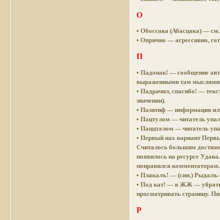
О
• Обоссака (Абасцака) — см
• Опрично — агрессивно, го
П
• Падонак! — сообщение авто
выраженными там мыслями о
• Падрачил, спасибо! — тек
значении).
• Пазитиф — информация ил
• Пацтулом — читатель упал
• Паццталом — читатель упал
• Первый нах вариант Перв
Считалось большим достиже
появилось на ресурсе Удава.
понравился комментаторам.
• Плакалъ! — (син.) Рыдалъ
• Под кат! — в ЖЖ — убрать
просматривать страницу. П
Р