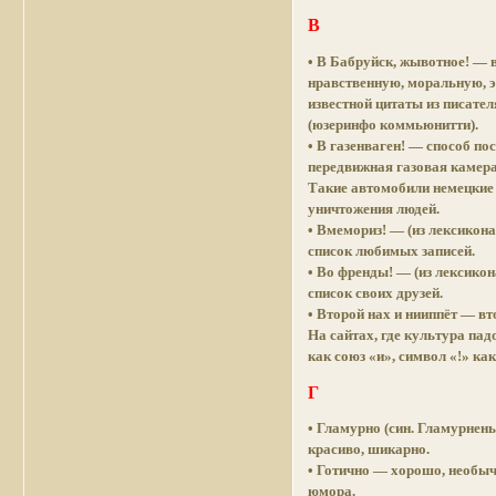
В
• В Бабруйск, жывотное! — в
нравственную, моральную, э
известной цитаты из писате
(юзеринфо коммьюнитти).
• В газенваген! — способ п
передвижная газовая камера
Такие автомобили немецкие
уничтожения людей.
• Вмемориз! — (из лексикон
список любимых записей.
• Во френды! — (из лексико
список своих друзей.
• Второй нах и нииппёт — в
На сайтах, где культура па
как союз «и», символ «!» ка
Г
• Гламурно (син. Гламурнен
красиво, шикарно.
• Готично — хорошо, необычн
юмора.