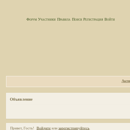
Форум
Участники
Правила
Поиск
Регистрация
Войти
Акти
Объявление
Привет, Гость!
Войдите
или
зарегистрируйтесь
.