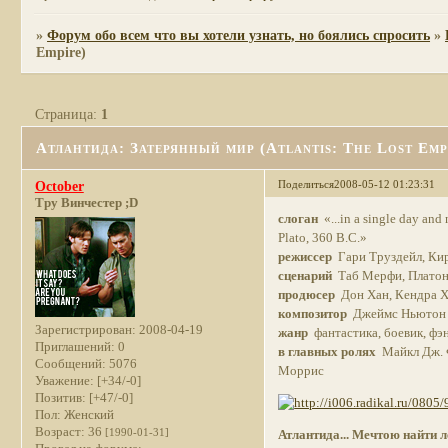
»
Форум обо всем что вы хотели узнать, но боялись спросить
»
Empire)
Страница:
1
Атлантида: Затерянный мир (Atlantis: The Lost Emp
Поделиться
2008-05-12 01:23:31
October
Тру Винчестер ;D
слоган
«...in a single day and n
Plato, 360 B.C.»
режиссер
Гари Труздейл, Ки
сценарий
Таб Мерфи, Платон, 
продюсер
Дон Хан, Кендра 
композитор
Джеймс Ньютон 
Зарегистрирован
: 2008-04-19
жанр
фантастика, боевик, фэ
Приглашений:
0
в главных ролях
Майкл Дж. Ф
Сообщений:
5076
Моррис
Уважение:
[+34/-0]
Позитив:
[+47/-0]
Пол:
Женский
Возраст:
36
[1990-01-31]
Атлантида... Мечтою найти 