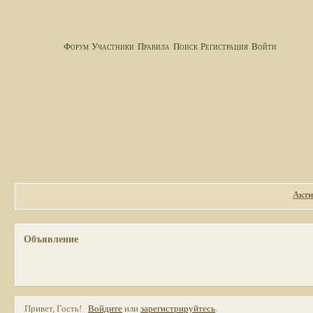
Форум
Участники
Правила
Поиск
Регистрация
Войти
Акти
Объявление
Привет, Гость!
Войдите
или
зарегистрируйтесь
.