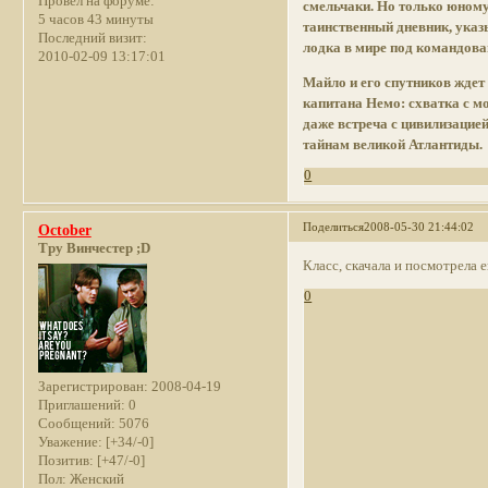
Провел на форуме:
смельчаки. Но только юному
5 часов 43 минуты
таинственный дневник, ука
Последний визит:
лодка в мире под командов
2010-02-09 13:17:01
Майло и его спутников жде
капитана Немо: схватка с м
даже встреча с цивилизацией
тайнам великой Атлантиды.
0
Поделиться
2008-05-30 21:44:02
October
Тру Винчестер ;D
Класс, скачала и посмотрела 
0
Зарегистрирован
: 2008-04-19
Приглашений:
0
Сообщений:
5076
Уважение:
[+34/-0]
Позитив:
[+47/-0]
Пол:
Женский