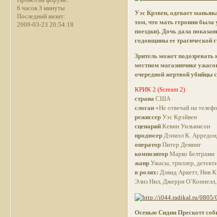
6 часов 3 минуты
Уэс Крэвен, одевает маньяк
Последний визит:
том, что мать героини была 
2009-03-23 20:54:18
поездки). Дочь дала показа
годовщины ее трагической г
Зритель может подозревать 
местном магазинчике ужасов
очередной жертвой убийцы с
КРИК 2 (Scream 2)
страна
США
слоган
«Не отвечай на телефо
режиссер
Уэс Крэйвен
сценарий
Кевин Уильямсон
продюсер
Дэниэл К. Арредондо
оператор
Питер Деминг
композитор
Марко Белтрами
жанр
Ужасы, триллер, детект
в ролях:
Дэвид Аркетт, Нив К
Элиз Нил, Джерри О`Коннелл
Осенью Сидни Прескотт соби