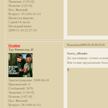
Уважение:
[+23/-0]
Позитив:
[+23/-0]
Пол:
Женский
Возраст:
35
[1991-03-15]
Провел на форуме:
5 дней 14 часов
Последний визит:
2009-11-10 22:57:53
Поделиться
2008-05-20 00:52:05
October
Тру Винчестер ;D
Sweet_offender
Да там главные- точнее основ
Или только предложение было.
0
Зарегистрирован
: 2008-04-19
Приглашений:
0
Сообщений:
5076
Уважение:
[+34/-0]
Позитив:
[+47/-0]
Пол:
Женский
Возраст:
36
[1990-01-31]