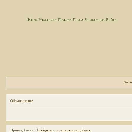
Форум
Участники
Правила
Поиск
Регистрация
Войти
Акти
Объявление
Привет, Гость!
Войдите
или
зарегистрируйтесь
.