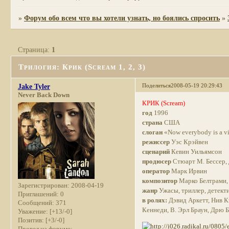
»
Форум обо всем что вы хотели узнать, но боялись спросить
»
Страница:
1
Трилогия: Крик (Scream 1, 2, 3)
Поделиться
2008-05-19 20:29:43
Jake Tyler
Never Back Down
КРИК (Scream)
год
1996
страна
США
слоган
«Now everybody is a vi
режиссер
Уэс Крэйвен
сценарий
Кевин Уильямсон
продюсер
Стюарт М. Бессер, 
оператор
Марк Ирвин
композитор
Марко Белтрами, 
Зарегистрирован
: 2008-04-19
жанр
Ужасы, триллер, детект
Приглашений:
0
в ролях:
Дэвид Аркетт, Нив К
Сообщений:
371
Кеннеди, В. Эрл Браун, Дрю
Уважение:
[+13/-0]
Позитив:
[+3/-0]
Провел на форуме: