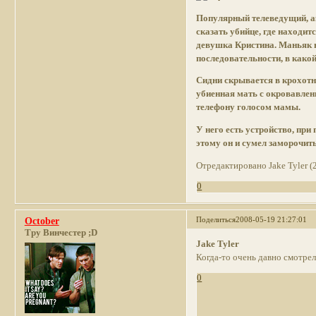
Популярный телеведущий, а
сказать убийце, где находит
девушка Кристина. Маньяк в
последовательности, в како
Cидни скрывается в крохотн
убиенная мать с окровавлен
телефону голосом мамы.
У него есть устройство, при
этому он и сумел заморочит
Отредактировано Jake Tyler (
0
Поделиться
2008-05-19 21:27:01
October
Тру Винчестер ;D
Jake Tyler
Когда-то очень давно смотрел
0