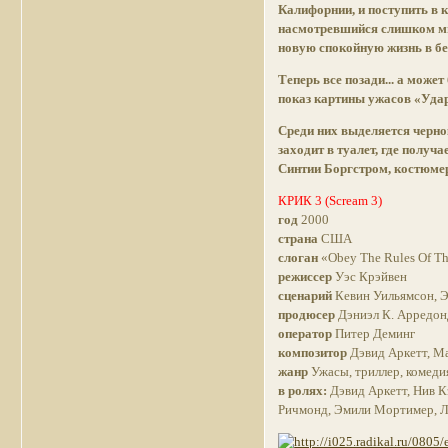
Калифорнии, и поступить в к
насмотревшийся слишком мн
новую спокойную жизнь в бе
Теперь все позади... а может
показ картины ужасов «Уда
Среди них выделяется черно
заходит в туалет, где получ
Синтии Боргстром, костюме
КРИК 3 (Scream 3)
год
2000
страна
США
слоган
«Obey The Rules Of The 
режиссер
Уэс Крэйвен
сценарий
Кевин Уильямсон, 
продюсер
Дэниэл К. Арредонд
оператор
Питер Деминг
композитор
Дэвид Аркетт, Мар
жанр
Ужасы, триллер, комедия
в ролях:
Дэвид Аркетт, Нив К
Ричмонд, Эмили Мортимер, 