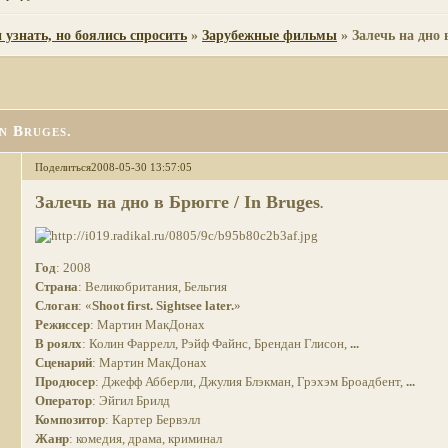
 узнать, но боялись спросить
»
Зарубежные фильмы
»
Залечь на дно 
In Bruges.
Поделиться
2008-05-30 13:57:05
Залечь на дно в Брюгге / In Bruges
.
Год
: 2008
Страна
: Великобритания, Бельгия
Слоган
: «
Shoot first. Sightsee later.
»
Режиссер
: Мартин МакДонах
В роялх
: Колин Фаррелл, Рэйф Файнс, Брендан Глисон,
...
Сценарий
: Мартин МакДонах
Продюсер
: Джефф Абберли, Джулия Блэкман, Грэхэм Броадбент,
...
Оператор
: Эйгил Брилд
Композитор
: Картер Бервэлл
Жанр
: комедия, драма, криминал