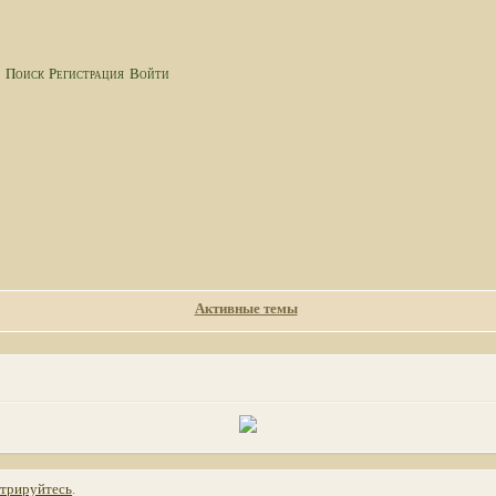
а
Поиск
Регистрация
Войти
Активные темы
стрируйтесь
.