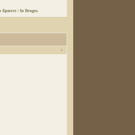
в Брюгге / In Bruges.
1