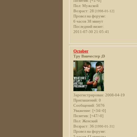
Позитив:
[+1/-0]
Пол:
Мужской
Возраст:
28
[1998-01-12]
Провел на форуме:
6 часов 38 минут
Последний визит:
2011-07-30 21:05:41
October
Тру Винчестер ;D
Зарегистрирован
: 2008-04-19
Приглашений:
0
Сообщений:
5076
Уважение:
[+34/-0]
Позитив:
[+47/-0]
Пол:
Женский
Возраст:
36
[1990-01-31]
Провел на форуме:
5 часов 43 минуты