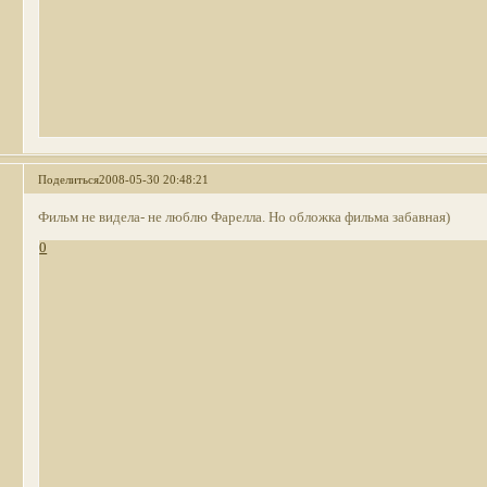
Поделиться
2008-05-30 20:48:21
Фильм не видела- не люблю Фарелла. Но обложка фильма забавная)
0