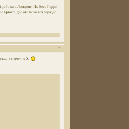
ой работы в Лондоне. Их босс Гарри
де Брюгге, где оказывается гораздо
2
релл
, сыграл на
5
.