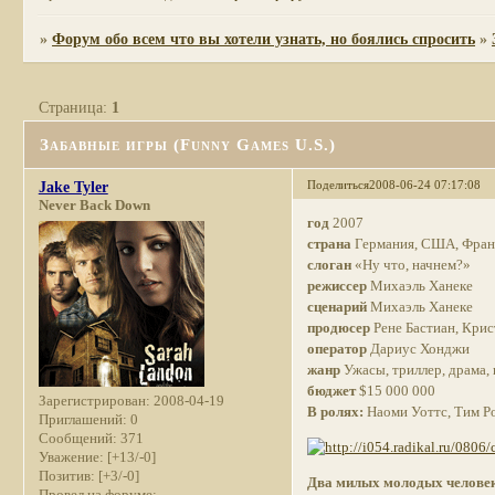
»
Форум обо всем что вы хотели узнать, но боялись спросить
»
Страница:
1
Забавные игры (Funny Games U.S.)
Поделиться
2008-06-24 07:17:08
Jake Tyler
Never Back Down
год
2007
страна
Германия, США, Франц
слоган
«Ну что, начнем?»
режиссер
Михаэль Ханеке
сценарий
Михаэль Ханеке
продюсер
Рене Бастиан, Крист
оператор
Дариус Хонджи
жанр
Ужасы, триллер, драма,
бюджет
$15 000 000
Зарегистрирован
: 2008-04-19
В ролях:
Наоми Уоттс, Тим Ро
Приглашений:
0
Сообщений:
371
Уважение:
[+13/-0]
Позитив:
[+3/-0]
Два милых молодых человека
Провел на форуме: