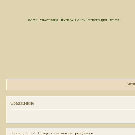
Форум
Участники
Правила
Поиск
Регистрация
Войти
Акти
Объявление
Привет, Гость!
Войдите
или
зарегистрируйтесь
.