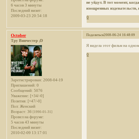
не уйдут. В тот момент, ког
6 часов 3 минуты
изощренных издевательств, 
Последний визит:
2009-03-23 20:54:18
0
Поделиться
2008-06-24 16:48:09
October
Тру Винчестер ;D
Я видела этот фильм на одном
0
Зарегистрирован
: 2008-04-19
Приглашений:
0
Сообщений:
5076
Уважение:
[+34/-0]
Позитив:
[+47/-0]
Пол:
Женский
Возраст:
36
[1990-01-31]
Провел на форуме:
5 часов 43 минуты
Последний визит:
2010-02-09 13:17:01