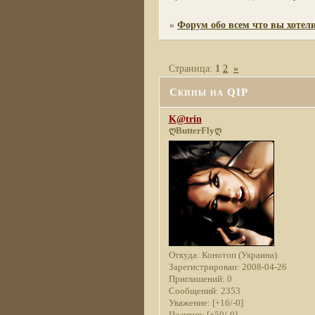
»
Форум обо всем что вы хотели
Страница:
1
2
»
Скины на QIP
K@trin
ღButterFlyღ
Откуда:
Конотоп (Украина)
Зарегистрирован
: 2008-04-26
Приглашений:
0
Сообщений:
2353
Уважение:
[+16/-0]
Позитив:
[+59/-0]