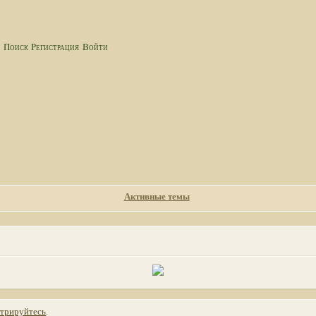
а
Поиск
Регистрация
Войти
Активные темы
стрируйтесь
.