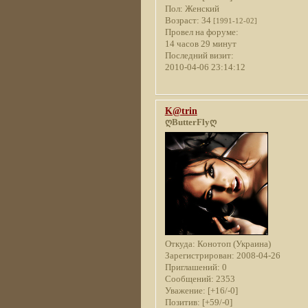
Пол:
Женский
Возраст:
34
[1991-12-02]
Провел на форуме:
14 часов 29 минут
Последний визит:
2010-04-06 23:14:12
K@trin
ღButterFlyღ
Откуда:
Конотоп (Украина)
Зарегистрирован
: 2008-04-26
Приглашений:
0
Сообщений:
2353
Уважение:
[+16/-0]
Позитив:
[+59/-0]