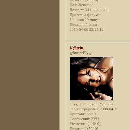
Пол:
Женский
Возраст:
34
[1991-12-02]
Провел на форуме:
14 часов 29 минут
Последний визит:
2010-04-06 23:14:12
K@trin
ღButterFlyღ
Откуда:
Конотоп (Украина)
Зарегистрирован
: 2008-04-26
Приглашений:
0
Сообщений:
2353
Уважение:
[+16/-0]
Позитив:
[+59/-0]