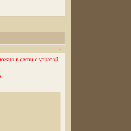
1
ожно в связи с утратой
А