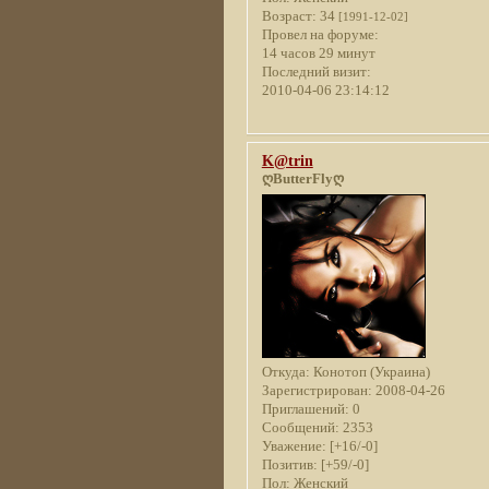
Возраст:
34
[1991-12-02]
Провел на форуме:
14 часов 29 минут
Последний визит:
2010-04-06 23:14:12
K@trin
ღButterFlyღ
Откуда:
Конотоп (Украина)
Зарегистрирован
: 2008-04-26
Приглашений:
0
Сообщений:
2353
Уважение:
[+16/-0]
Позитив:
[+59/-0]
Пол:
Женский