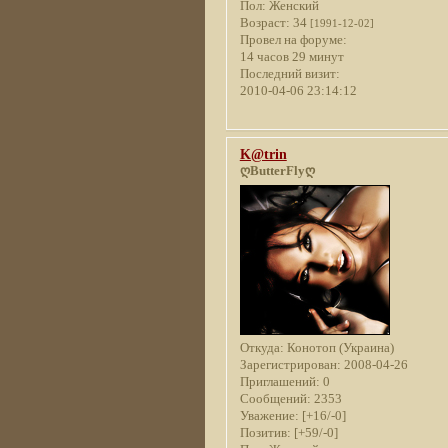
Пол:
Женский
Возраст:
34
[1991-12-02]
Провел на форуме:
14 часов 29 минут
Последний визит:
2010-04-06 23:14:12
K@trin
ღButterFlyღ
Откуда:
Конотоп (Украина)
Зарегистрирован
: 2008-04-26
Приглашений:
0
Сообщений:
2353
Уважение:
[+16/-0]
Позитив:
[+59/-0]