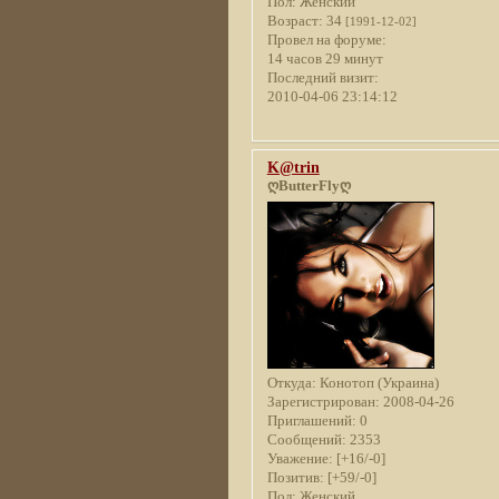
Пол:
Женский
Возраст:
34
[1991-12-02]
Провел на форуме:
14 часов 29 минут
Последний визит:
2010-04-06 23:14:12
K@trin
ღButterFlyღ
Откуда:
Конотоп (Украина)
Зарегистрирован
: 2008-04-26
Приглашений:
0
Сообщений:
2353
Уважение:
[+16/-0]
Позитив:
[+59/-0]
Пол:
Женский