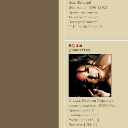
Пол:
Женский
Возраст:
34
[1991-12-02]
Провел на форуме:
14 часов 29 минут
Последний визит:
2010-04-06 23:14:12
K@trin
ღButterFlyღ
Откуда:
Конотоп (Украина)
Зарегистрирован
: 2008-04-26
Приглашений:
0
Сообщений:
2353
Уважение:
[+16/-0]
Позитив:
[+59/-0]