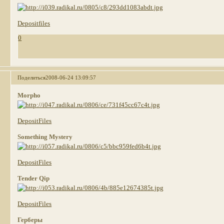
Depositfiles
0
Поделиться
2008-06-24 13:09:57
Morpho
DepositFiles
Something Mystery
DepositFiles
Tender Qip
DepositFiles
Герберы