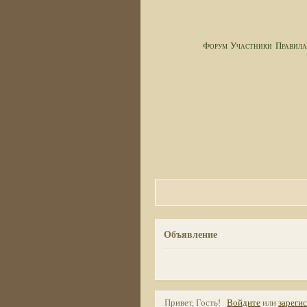
Форум
Участники
Правил
Объявление
Привет, Гость!
Войдите
или
зареги