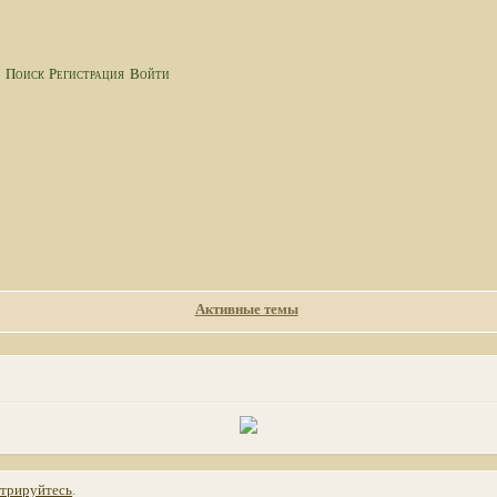
а
Поиск
Регистрация
Войти
Активные темы
стрируйтесь
.