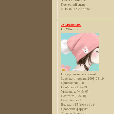
3 часа 23 минуты
Последний визит:
2010-07-15 20:52:02
-=Akaпella=-
CRY♥ность
Откуда:
от папы с мамой
Зарегистрирован
: 2008-04-19
Приглашений:
0
Сообщений:
4709
Уважение:
[+49/-0]
Позитив:
[+49/-0]
Пол:
Женский
Возраст:
35
[1990-10-15]
Провел на форуме:
23 часа 36 минут