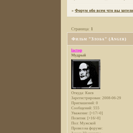
»
Форум обо всем что вы хотели
Страница:
1
Фильм "Злоба" (Anger)
lactop
Мудрый
Откуда:
Киев
Зарегистрирован
: 2008-06-29
Приглашений:
0
Сообщений:
555
Уважение:
[+17/-0]
Позитив:
[+16/-0]
Пол:
Мужской
Провел на форуме: