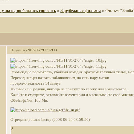
 узнать, но боялись спросить
»
Зарубежные фильмы
»
Фильм "Злоба"
Поделиться
2008-06-29 03:59:14
Рекомендую посмотреть, убойная комедия, краткометражный фильм, мор
Перевод нельpя назвать гоблиновским, но есть пару матов.
продолжительность 14 минут
Фильм очень редкий, никогда не покажут по телеку или в кинотеатре.
Качайте и смотрите, оставляйте коментарии и высказывайте своё мнение
Объём файла: 100 Мв.
Отредактировано lactop (2008-06-29 03:59:50)
0