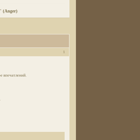
 (Anger)
1
е впечатлений.
.