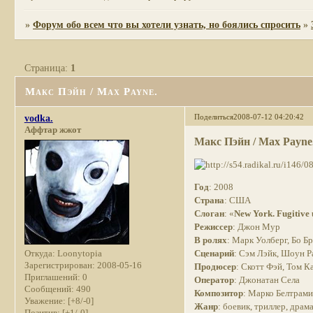
»
Форум обо всем что вы хотели узнать, но боялись спросить
»
Страница:
1
Макс Пэйн / Max Payne.
Поделиться
2008-07-12 04:20:42
vodka.
Аффтар жжот
Макс Пэйн / Max Payne
Год
: 2008
Страна
: США
Слоган
: «
New York. Fugitive 
Режиссер
: Джон Мур
В ролях
: Марк Уолберг, Бо Б
Сценарий
: Сэм Лэйк, Шоун Р
Откуда:
Loonytopia
Зарегистрирован
: 2008-05-16
Продюсер
: Скотт Фэй, Том К
Приглашений:
0
Оператор
: Джонатан Села
Сообщений:
490
Композитор
: Марко Белтрам
Уважение:
[+8/-0]
Жанр
: боевик, триллер, драм
Позитив:
[+1/-0]