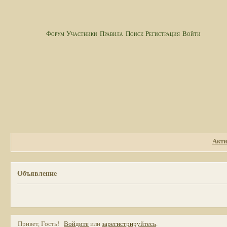
Форум
Участники
Правила
Поиск
Регистрация
Войти
Акти
Объявление
Привет, Гость!
Войдите
или
зарегистрируйтесь
.