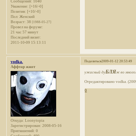
Сообщений:
1040
Уважение:
[+16/-0]
Позитив:
[+10/-0]
Пол:
Женский
Возраст:
38
[1988-05-27]
Провел на форуме:
21 час 57 минут
Последний визит:
2011-10-09 15:13:11
Поделиться
2009-01-12 20:53:49
vodka.
Аффтар жжот
БЛЯ
ужасный ду
ж во много
Отредактировано vodka. (200
0
Откуда:
Loonytopia
Зарегистрирован
: 2008-05-16
Приглашений:
0
Сообщений:
490