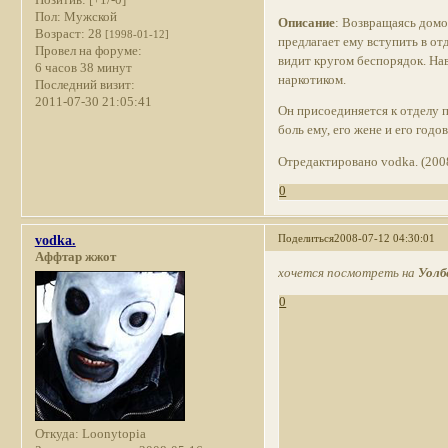
Пол:
Мужской
Описание
: Возвращаясь домо
Возраст:
28
[1998-01-12]
предлагает ему вступить в от
Провел на форуме:
видит кругом беспорядок. На
6 часов 38 минут
наркотиком.
Последний визит:
2011-07-30 21:05:41
Он присоединяется к отделу п
боль ему, его жене и его годо
Отредактировано vodka. (200
0
Поделиться
2008-07-12 04:30:01
vodka.
Аффтар жжот
хочется посмотреть на
Уолб
0
Откуда:
Loonytopia