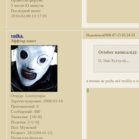
Провел на форуме:
5 часов 43 минуты
Последний визит:
2010-02-09 13:17:01
Поделиться
2008-07-15 05:24:33
vodka.
Аффтар жжот
October написал(а):
О, Энн Хэтэуэй
...
я точно не ради неё пойду в
0
Откуда:
Loonytopia
Зарегистрирован
: 2008-05-16
Приглашений:
0
Сообщений:
490
Уважение:
[+8/-0]
Позитив:
[+1/-0]
Пол:
Мужской
Возраст:
28
[1998-01-12]
Провел на форуме: