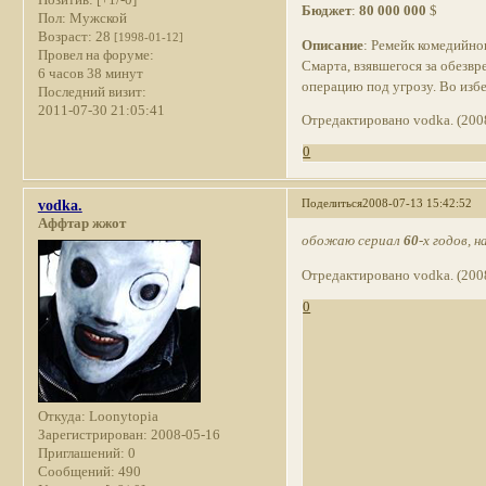
Бюджет
:
80 000 000
$
Пол:
Мужской
Возраст:
28
[1998-01-12]
Описание
: Ремейк комедийно
Провел на форуме:
Смарта, взявшегося за обезвр
6 часов 38 минут
операцию под угрозу. Во изб
Последний визит:
2011-07-30 21:05:41
Отредактировано vodka. (200
0
Поделиться
2008-07-13 15:42:52
vodka.
Аффтар жжот
обожаю сериал
60
-х годов,
Отредактировано vodka. (200
0
Откуда:
Loonytopia
Зарегистрирован
: 2008-05-16
Приглашений:
0
Сообщений:
490