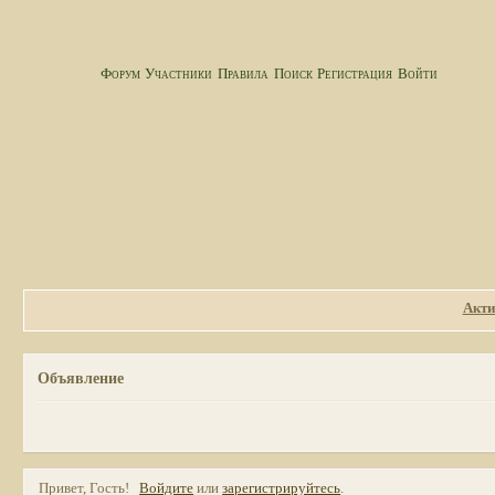
Форум
Участники
Правила
Поиск
Регистрация
Войти
Акти
Объявление
Привет, Гость!
Войдите
или
зарегистрируйтесь
.