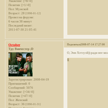
Уважение:
[+8/-0]
Позитив:
[+1/-0]
Пол:
Мужской
Возраст:
28
[1998-01-12]
Провел на форуме:
6 часов 38 минут
Последний визит:
2011-07-30 21:05:41
Поделиться
2008-07-14 17:27:00
October
Тру Винчестер ;D
О, Энн Хэтэуэй)) ради нее м
0
Зарегистрирован
: 2008-04-19
Приглашений:
0
Сообщений:
5076
Уважение:
[+34/-0]
Позитив:
[+47/-0]
Пол:
Женский
Возраст:
36
[1990-01-31]