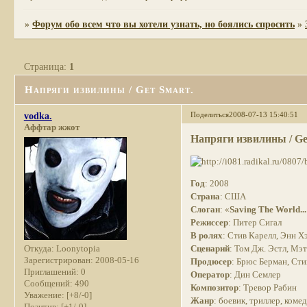
»
Форум обо всем что вы хотели узнать, но боялись спросить
»
Страница:
1
Напряги извилины / Get Smart.
Поделиться
2008-07-13 15:40:51
vodka.
Аффтар жжот
Напряги извилины / Ge
Год
: 2008
Страна
: США
Слоган
: «
Saving The World...
Режиссер
: Питер Сигал
В ролях
: Стив Карелл, Энн 
Сценарий
: Том Дж. Эстл, Мэ
Откуда:
Loonytopia
Зарегистрирован
: 2008-05-16
Продюсер
: Брюс Берман, Ст
Приглашений:
0
Оператор
: Дин Семлер
Сообщений:
490
Композитор
: Тревор Рабин
Уважение:
[+8/-0]
Жанр
: боевик, триллер, коме
Позитив:
[+1/-0]