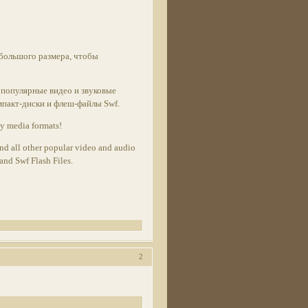
ебольшого размера, чтобы
е популярные видео и звуковые
мпакт-диски и флеш-файлы Swf.
ny media formats!
nd all other popular video and audio
nd Swf Flash Files.
2