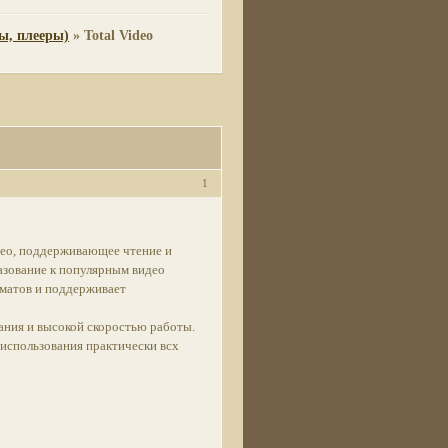
ы, плееры)
»
Total Video
1
идео, поддерживающее чтение и
азование к популярным видео
рматов и поддерживает
ания и высокой скоростью работы.
 использования практически всх