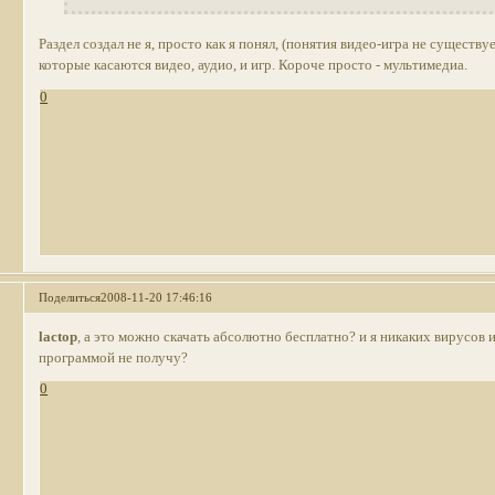
Раздел создал не я, просто как я понял, (понятия видео-игра не существ
которые касаются видео, аудио, и игр. Короче просто - мультимедиа.
0
Поделиться
2008-11-20 17:46:16
lactop
, а это можно скачать абсолютно бесплатно? и я никаких вирусов 
программой не получу?
0