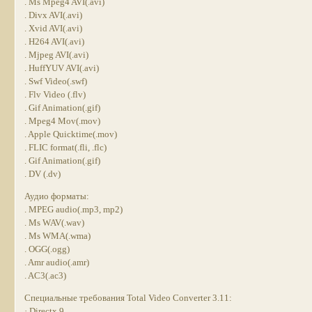
. Ms Mpeg4 AVI(.avi)
. Divx AVI(.avi)
. Xvid AVI(.avi)
. H264 AVI(.avi)
. Mjpeg AVI(.avi)
. HuffYUV AVI(.avi)
. Swf Video(.swf)
. Flv Video (.flv)
. Gif Animation(.gif)
. Mpeg4 Mov(.mov)
. Apple Quicktime(.mov)
. FLIC format(.fli, .flc)
. Gif Animation(.gif)
. DV (.dv)
Аудио форматы:
. MPEG audio(.mp3, mp2)
. Ms WAV(.wav)
. Ms WMA(.wma)
. OGG(.ogg)
. Amr audio(.amr)
. AC3(.ac3)
Специальные требования Total Video Converter 3.11:
· Directx 9