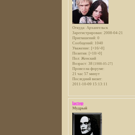
Откуда:
Архангельск
Зарегистрирован
: 2008-04-21
Приглашений:
0
Сообщений:
1040
Уважение:
[+16/-0]
Позитив:
[+10/-0]
Пол:
Женский
Возраст:
38
[1988-05-27]
Провел на форуме:
21 час 57 минут
Последний визит:
2011-10-09 15:13:11
lactop
Мудрый