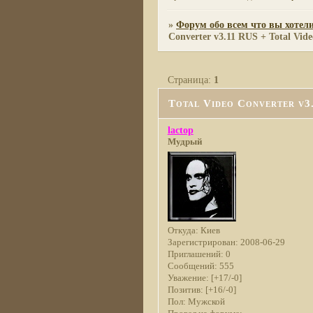
»
Форум обо всем что вы хотели
Converter v3.11 RUS + Total Vide
Страница:
1
Total Video Converter v3
lactop
Мудрый
Откуда:
Киев
Зарегистрирован
: 2008-06-29
Приглашений:
0
Сообщений:
555
Уважение:
[+17/-0]
Позитив:
[+16/-0]
Пол:
Мужской