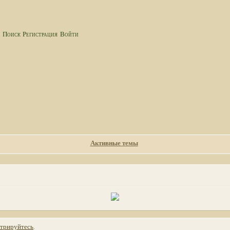
а
Поиск
Регистрация
Войти
Активные темы
стрируйтесь
.