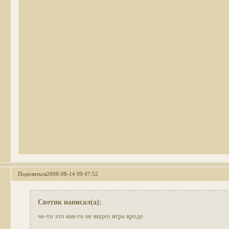
Поделиться
2008-08-14 09:47:52
Светик написал(а):
че-то это как-то не видео игра вроде