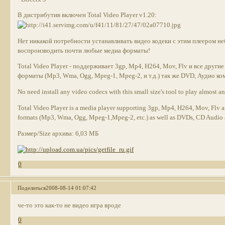
В дистрибутив включен Total Video Player v1.20:
Нет никакой потребности устанавливать видео кодеки с этим плеером н
воспроизводить почти любые медиа форматы!
Total Video Player - поддерживает 3gp, Mp4, H264, Mov, Flv и все други
форматы (Mp3, Wma, Ogg, Mpeg-1, Mpeg-2, и т.д.) так же DVD, Аудио ко
No need install any video codecs with this small size's tool to play almost a
Total Video Player is a media player supporting 3gp, Mp4, H264, Mov, Flv a
formats (Mp3, Wma, Ogg, Mpeg-1,Mpeg-2, etc.) as well as DVDs, CD Audio a
Размер/Size архива: 6,03 МБ
0
Поделиться
2008-08-14 01:07:42
че-то это как-то не видео игра вроде
0