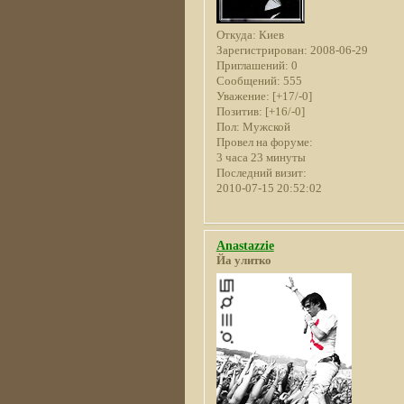
Откуда:
Киев
Зарегистрирован
: 2008-06-29
Приглашений:
0
Сообщений:
555
Уважение:
[+17/-0]
Позитив:
[+16/-0]
Пол:
Мужской
Провел на форуме:
3 часа 23 минуты
Последний визит:
2010-07-15 20:52:02
Anastazzie
Йа улитко