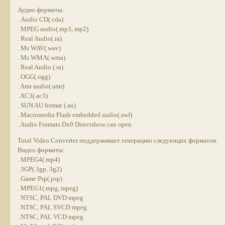
Аудио форматы:
. Audio CD(.cda)
. MPEG audio(.mp3, mp2)
. Real Audio(.ra)
. Ms WAV(.wav)
. Ms WMA(.wma)
. Real Audio (.ra)
. OGG(.ogg)
. Amr audio(.amr)
. AC3(.ac3)
. SUN AU format (.au)
. Macromedia Flash embedded audio(.swf)
. Audio Formats Dx9 Directshow can open
Total Video Converter поддерживает генерацию следующих форматов:
Видео форматы:
. MPEG4(.mp4)
. 3GP(.3gp, 3g2)
. Game Psp(.psp)
. MPEG1(.mpg, mpeg)
. NTSC, PAL DVD mpeg
. NTSC, PAL SVCD mpeg
. NTSC, PAL VCD mpeg