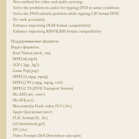
· New method for video and audio syncing.
· Solve the problem no audio for ripping DVD in some condition.
· Solve the DVD subtitle problem while ripping CIF format DVD
· Flv seek accurately
· Enhance importing OGM format compatibility
· Enhance importing RMVB,RM format compatibility
Поддерживаемые форматы
Видео форматы:
. Real Video(.rmvb, .rm)
. MPEG4(.mp4)
. 3GP (.3gp, 3g2)
. Game Psp(.psp)
. MPEG1(.mpg, mpeg)
. MPEG2 PS (.mpg, mpeg, vob)
. MPEG2 TS (DVB Transport Stream)
. Ms ASF(.asf, .wmv)
. Ms AVI(.avi)
. Macromedia Flash video FLV (.flv)
. Apple Quicktime(.mov)
. FLIC format(.fli, .flc)
. Gif Animation(.gif)
. DV (.dv)
. Video Formats Dx9 Directshow can open