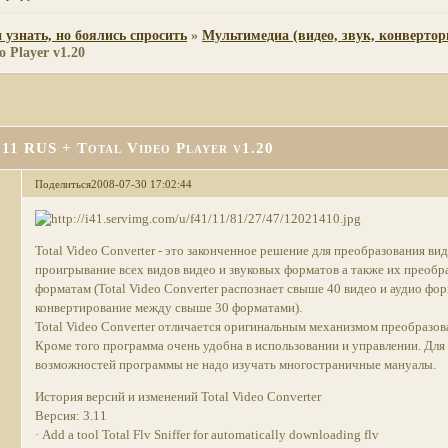
 узнать, но боялись спросить
»
Мультимедиа (видео, звук, конвертор
o Player v1.20
.11 RUS + Total Video Player v1.20
Поделиться
2008-07-30 17:02:44
Total Video Converter - это законченное решение для преобразования в
проигрывание всех видов видео и звуковых форматов а также их преобр
форматам (Total Video Converter распознает свыше 40 видео и аудио фо
конвертирование между свыше 30 форматами).
Total Video Converter отличается оригинальным механизмом преобразов
Кроме того программа очень удобна в использовании и управлении. Для
возможностей программы не надо изучать многостраничные мануалы.
История версий и изменений Total Video Converter
Версия: 3.11
· Add a tool Total Flv Sniffer for automatically downloading flv