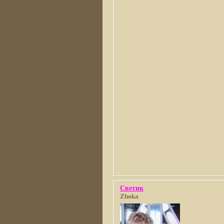
Светик
Zlюka