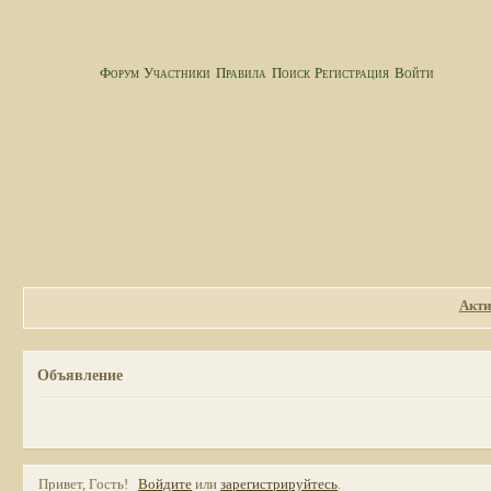
Форум
Участники
Правила
Поиск
Регистрация
Войти
Акти
Объявление
Привет, Гость!
Войдите
или
зарегистрируйтесь
.