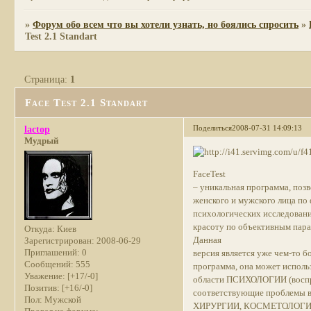
»
Форум обо всем что вы хотели узнать, но боялись спросить
»
Test 2.1 Standart
Страница:
1
Face Test 2.1 Standart
Поделиться
2008-07-31 14:09:13
lactop
Мудрый
FaceTest
– уникальная программа, поз
женского и мужского лица по
психологических исследовани
красоту по объективным пара
Откуда:
Киев
Данная
Зарегистрирован
: 2008-06-29
Приглашений:
0
версия является уже чем-то б
Сообщений:
555
программа, она может испол
Уважение:
[+17/-0]
области ПСИХОЛОГИИ (воспри
Позитив:
[+16/-0]
соответствующие проблемы
Пол:
Мужской
ХИРУРГИИ, КОСМЕТОЛОГИ