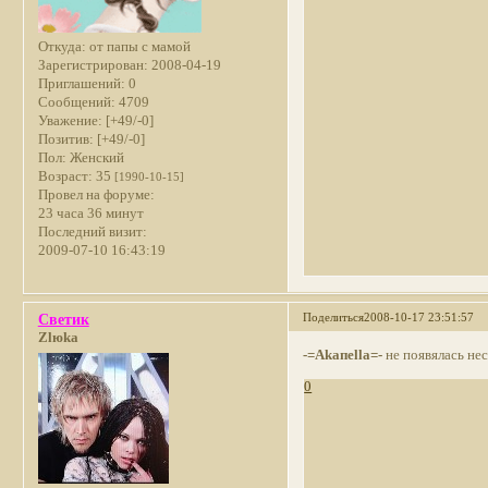
Откуда:
от папы с мамой
Зарегистрирован
: 2008-04-19
Приглашений:
0
Сообщений:
4709
Уважение:
[+49/-0]
Позитив:
[+49/-0]
Пол:
Женский
Возраст:
35
[1990-10-15]
Провел на форуме:
23 часа 36 минут
Последний визит:
2009-07-10 16:43:19
Поделиться
2008-10-17 23:51:57
Светик
Zlюka
-=Akaпella=-
не появялась не
0