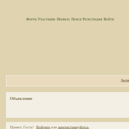
Форум
Участники
Правила
Поиск
Регистрация
Войти
Акти
Объявление
Привет, Гость!
Войдите
или
зарегистрируйтесь
.