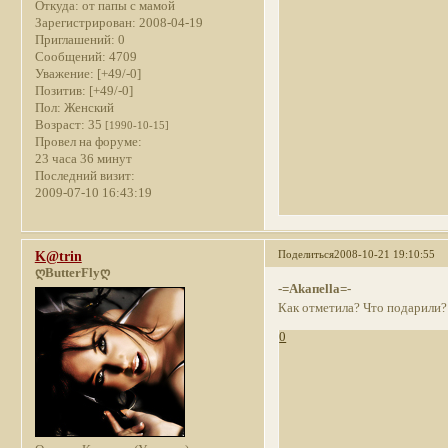
Откуда:
от папы с мамой
Зарегистрирован
: 2008-04-19
Приглашений:
0
Сообщений:
4709
Уважение:
[+49/-0]
Позитив:
[+49/-0]
Пол:
Женский
Возраст:
35
[1990-10-15]
Провел на форуме:
23 часа 36 минут
Последний визит:
2009-07-10 16:43:19
Поделиться
2008-10-21 19:10:55
K@trin
ღButterFlyღ
-=Akaпella=-
Как отметила? Что подарили?
0