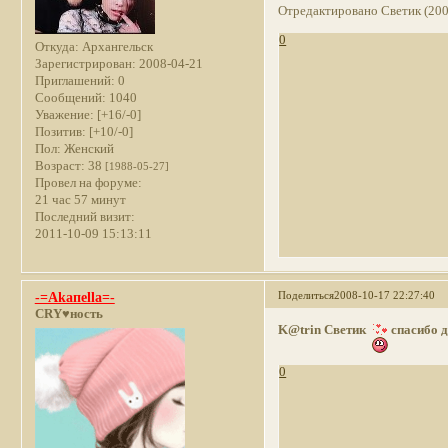
Отредактировано Светик (200
0
Откуда:
Архангельск
Зарегистрирован
: 2008-04-21
Приглашений:
0
Сообщений:
1040
Уважение:
[+16/-0]
Позитив:
[+10/-0]
Пол:
Женский
Возраст:
38
[1988-05-27]
Провел на форуме:
21 час 57 минут
Последний визит:
2011-10-09 15:13:11
Поделиться
2008-10-17 22:27:40
-=Akaпella=-
CRY♥ность
K@trin
Светик
спасибо д
0