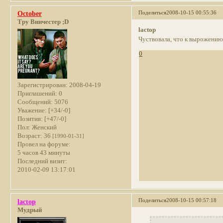
Поделиться
2008-10-15 00:55:36
October
Тру Винчестер ;D
lactop
Чуствовала, что к вырожению 
0
Зарегистрирован
: 2008-04-19
Приглашений:
0
Сообщений:
5076
Уважение:
[+34/-0]
Позитив:
[+47/-0]
Пол:
Женский
Возраст:
36
[1990-01-31]
Провел на форуме:
5 часов 43 минуты
Последний визит:
2010-02-09 13:17:01
Поделиться
2008-10-15 00:57:18
lactop
Мудрый