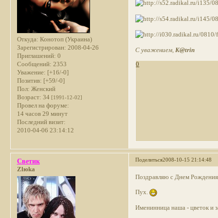
Откуда:
Конотоп (Украина)
Зарегистрирован
: 2008-04-26
С уважением,
K@trin
Приглашений:
0
Сообщений:
2353
0
Уважение:
[+16/-0]
Позитив:
[+59/-0]
Пол:
Женский
Возраст:
34
[1991-12-02]
Провел на форуме:
14 часов 29 минут
Последний визит:
2010-04-06 23:14:12
Поделиться
2008-10-15 21:14:48
Светик
Zlюka
Поздравляю с Днем Рожден
Пух.
Именинница наша - цветок и з