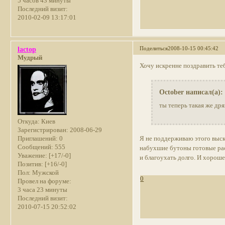
5 часов 43 минуты
Последний визит:
2010-02-09 13:17:01
Поделиться
2008-10-15 00:45:42
lactop
Мудрый
Хочу искренне поздравить те
October написал(а):
ты теперь такая же др
Откуда:
Киев
Зарегистрирован
: 2008-06-29
Я не поддерживаю этого выска
Приглашений:
0
Сообщений:
555
набухшие бутоны готовые рас
Уважение:
[+17/-0]
и благоухать долго. И хороше
Позитив:
[+16/-0]
Пол:
Мужской
0
Провел на форуме:
3 часа 23 минуты
Последний визит:
2010-07-15 20:52:02