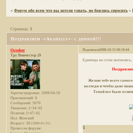
»
Форум обо всем что вы хотели узнать, но боялись спросить
»
Страница:
1
Поздравляем -=Akaпelly=- с днюхой!!!
Поделиться
2008-10-15 00:19:44
October
Тру Винчестер ;D
Eдиницы на сотке кончились, 
Поздравляю
Желаю тебе всего самого 
колледж и чтобы даже наша
Темой все было отлич
Зарегистрирован
: 2008-04-19
Приглашений:
0
Сообщений:
5076
Уважение:
[+34/-0]
Позитив:
[+47/-0]
Пол:
Женский
Возраст:
36
[1990-01-31]
0
Провел на форуме: