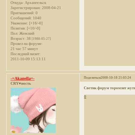
Откуда:
Архангельск
Зарегистрирован
: 2008-04-21
Приглашений:
0
Сообщений:
1040
Уважение:
[+16/-0]
Позитив:
[+10/-0]
Пол:
Женский
Возраст:
38
[1988-05-27]
Провел на форуме:
21 час 57 минут
Последний визит:
2011-10-09 15:13:11
Поделиться
2008-10-18 21:03:24
-=Akaпella=-
CRY♥ность
Светик
форум торомзит жутко,
0