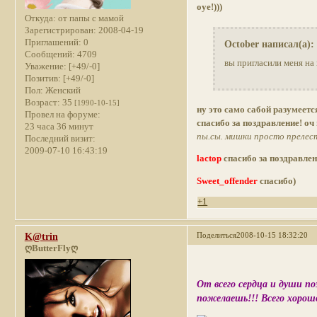
оуе!)))
Откуда:
от папы с мамой
Зарегистрирован
: 2008-04-19
Приглашений:
0
October написал(а):
Сообщений:
4709
вы пригласили меня на
Уважение:
[+49/-0]
Позитив:
[+49/-0]
Пол:
Женский
Возраст:
35
[1990-10-15]
ну это само сабой разумеется
Провел на форуме:
спасибо за поздравление! оч 
23 часа 36 минут
пы.сы. мишки просто прелес
Последний визит:
2009-07-10 16:43:19
lactop
спасибо за поздравлен
Sweet_offender
спасибо)
+1
Поделиться
2008-10-15 18:32:20
K@trin
ღButterFlyღ
От всего сердца и души п
пожелаешь!!! Всего хорошо