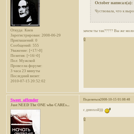
October написал(а):
Чуствовала, что к вы
Откуда:
Киев
зачем ты так????? Вы же моло
Зарегистрирован
: 2008-06-29
0
Приглашений:
0
Сообщений:
555
Уважение:
[+17/-0]
Позитив:
[+16/-0]
Пол:
Мужской
Провел на форуме:
3 часа 23 минуты
Последний визит:
2010-07-15 20:52:02
Поделиться
2008-10-15 01:08:48
Sweet_offender
Just NEED The ONE who CAREs...
с днюхой)))
0