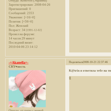
Откуда:
Конотоп (Украина)
Зарегистрирован
: 2008-04-26
Приглашений:
0
Сообщений:
2353
Уважение:
[+16/-0]
Позитив:
[+59/-0]
Пол:
Женский
Возраст:
34
[1991-12-02]
Провел на форуме:
14 часов 29 минут
Последний визит:
2010-04-06 23:14:12
Поделиться
2008-10-21 22:37:46
-=Akaпella=-
CRY♥ность
K@trin
я ответила тебе на т
0
Откуда:
от папы с мамой