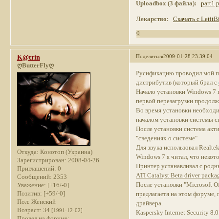
Uploadbox (3 файла):
part1
p
Лекарство:
Скачать с LetitB
0
Поделиться
2009-01-28 23:39:04
K@trin
ღButterFlyღ
Русификацию проводил мой па
дистрибутив (который брал с
Начало установки Windows 7 п
первой перезагрузки продолж
Во время установки необходим
началом установки системы сн
После установки система акт
"сведениях о системе"
Для звука использовал Realte
Откуда:
Конотоп (Украина)
Windows 7 я читал, что некот
Зарегистрирован
: 2008-04-26
Принтер устанавливал с родн
Приглашений:
0
ATI Catalyst Beta driver packa
Сообщений:
2353
После установки "Microsoft Off
Уважение:
[+16/-0]
Позитив:
[+59/-0]
предлагаетя на этом форуме,
Пол:
Женский
драйвера.
Возраст:
34
[1991-12-02]
Kaspersky Internet Security 8
Провел на форуме: