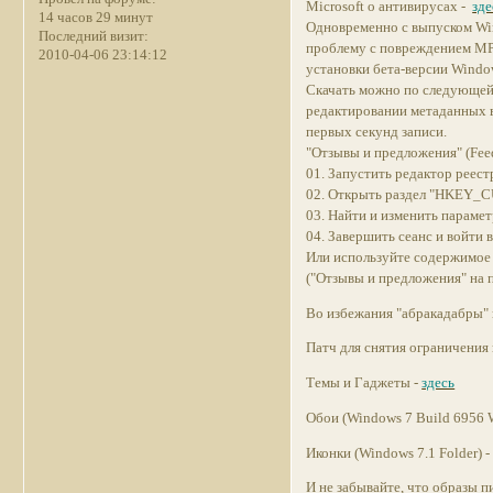
Microsoft о антивирусах -
зде
14 часов 29 минут
Одновременно c выпуском Wi
Последний визит:
проблему с повреждением MP3
2010-04-06 23:14:12
установки бета-версии Windo
Cкачать можно по следующей
редактировании метаданных 
первых секунд записи.
"Отзывы и предложения" (Feed
01. Запустить редактор реест
02. Открыть раздел "HKEY_
03. Найти и изменить парамет
04. Завершить сеанс и войти 
Или используйте содержимое 
("Отзывы и предложения" на п
Во избежания "абракадабры"
Патч для снятия ограничения
Темы и Гаджеты -
здесь
Обои (Windows 7 Build 6956 W
Иконки (Windows 7.1 Folder) 
И не забывайте, что образы п