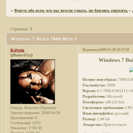
»
Форум обо всем что вы хотели узнать, но боялись спросить
»
Страница:
1
Windows 7 Build 7000 Beta 1
Поделиться
2009-01-28 23:37:50
K@trin
ღButterFlyღ
Windows 7 Bui
Полное имя образа:
7000.0.
Год выпуска:
2008
Версия:
6.1.7000.0.081212-1
Разработчик:
Microsoft
Платформа:
x86 (32 bit)
Системные требования:
CP
Откуда:
Конотоп (Украина)
Зарегистрирован
: 2008-04-26
Язык интерфейса:
русский
Приглашений:
0
Размер:
2,48 Gb
Сообщений:
2353
Лекарство:
Присутствует
Уважение:
[+16/-0]
Позитив:
[+59/-0]