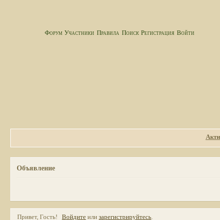
Форум
Участники
Правила
Поиск
Регистрация
Войти
Акти
Объявление
Привет, Гость!
Войдите
или
зарегистрируйтесь
.