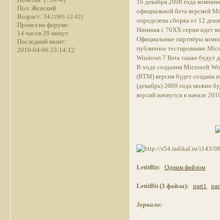
16 декабря 2008 года компани
Пол:
Женский
официальной бета версией Mic
Возраст:
34
[1991-12-02]
определена сборка от 12 дек
Провел на форуме:
Начиная с 70XX серии идет ве
14 часов 29 минут
Официальные партнёры компан
Последний визит:
публичное тестирование Micro
2010-04-06 23:14:12
Windows 7 Beta также будут д
В ходе создания Microsoft Wi
(RTM) версия будет создана 
(декабрь) 2009 года можно б
версий начнутся в начале 2010
LetitBit:
Одним файлом
LetitBit (3 файла):
part1
par
Зеркало: