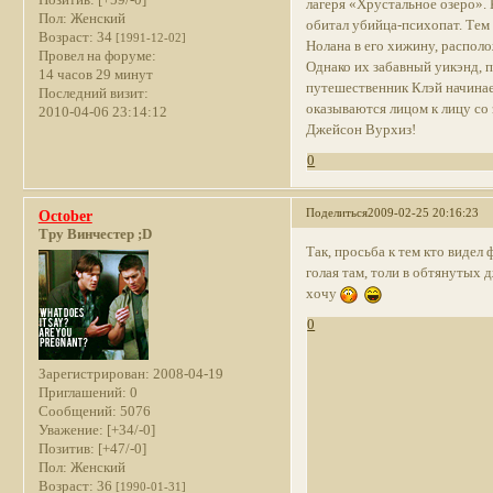
лагеря «Хрустальное озеро». 
Пол:
Женский
обитал убийца-психопат. Тем 
Возраст:
34
[1991-12-02]
Нолана в его хижину, располо
Провел на форуме:
Однако их забавный уикэнд, п
14 часов 29 минут
путешественник Клэй начинае
Последний визит:
оказываются лицом к лицу со
2010-04-06 23:14:12
Джейсон Вурхиз!
0
Поделиться
2009-02-25 20:16:23
October
Тру Винчестер ;D
Так, просьба к тем кто виде
голая там, толи в обтянутых 
хочу
0
Зарегистрирован
: 2008-04-19
Приглашений:
0
Сообщений:
5076
Уважение:
[+34/-0]
Позитив:
[+47/-0]
Пол:
Женский
Возраст:
36
[1990-01-31]