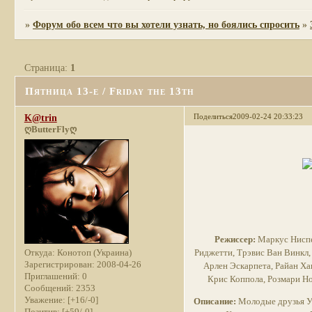
»
Форум обо всем что вы хотели узнать, но боялись спросить
»
Страница:
1
Пятница 13-е / Friday the 13th
Поделиться
2009-02-24 20:33:23
K@trin
ღButterFlyღ
Режиссер:
Маркус Ниспел
Риджетти, Трэвис Ван Винкл,
Откуда:
Конотоп (Украина)
Зарегистрирован
: 2008-04-26
Арлен Эскарпета, Райан Ха
Приглашений:
0
Крис Коппола, Розмари Ноу
Сообщений:
2353
Уважение:
[+16/-0]
Описание:
Молодые друзья Уи
Позитив:
[+59/-0]