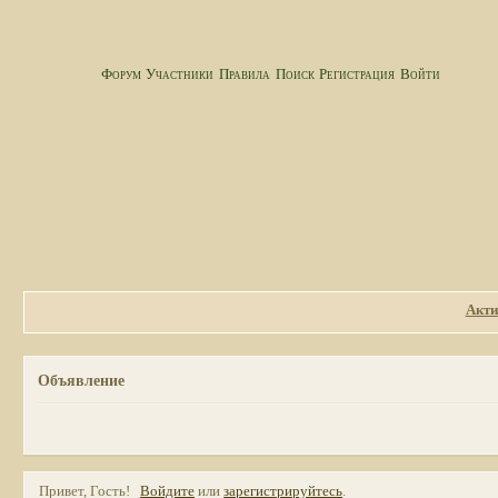
Форум
Участники
Правила
Поиск
Регистрация
Войти
Акти
Объявление
Привет, Гость!
Войдите
или
зарегистрируйтесь
.