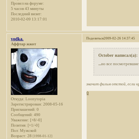
Провел на форуме:
5 часов 43 минуты
Последний визит:
2010-02-09 13:17:01
Поделиться
2009-02-26 14:37:45
vodka.
Аффтар жжот
October написал(а):
...
но все посмотревшие 
значит фильм отстой, если к
0
Откуда:
Loonytopia
Зарегистрирован
: 2008-05-16
Приглашений:
0
Сообщений:
490
Уважение:
[+8/-0]
Позитив:
[+1/-0]
Пол:
Мужской
Возраст:
28
[1998-01-12]