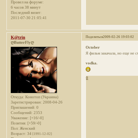
Провел на форуме:
6 часов 38 минут
Последний визит:
2011-07-30 21:05:41
Поделиться
2009-02-26 19:03:02
K@trin
ღButterFlyღ
October
Я фильм закачала, но еще не 
vodka.
0
Откуда:
Конотоп (Украина)
Зарегистрирован
: 2008-04-26
Приглашений:
0
Сообщений:
2353
Уважение:
[+16/-0]
Позитив:
[+59/-0]
Пол:
Женский
Возраст:
34
[1991-12-02]