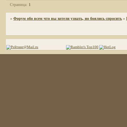
Страница:
1
»
Форум обо всем что вы хотели узнать, но боялись спросить
»