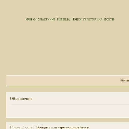
Форум
Участники
Правила
Поиск
Регистрация
Войти
Акти
Объявление
Привет, Гость!
Войдите
или
зарегистрируйтесь
.