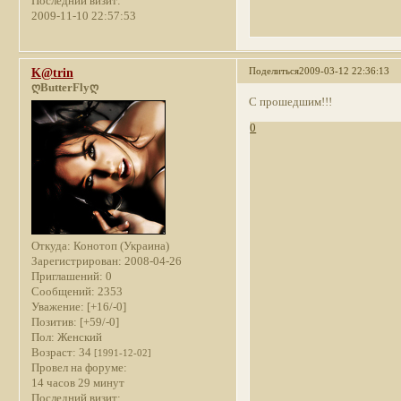
Последний визит:
2009-11-10 22:57:53
Поделиться
2009-03-12 22:36:13
K@trin
ღButterFlyღ
С прошедшим!!!
0
Откуда:
Конотоп (Украина)
Зарегистрирован
: 2008-04-26
Приглашений:
0
Сообщений:
2353
Уважение:
[+16/-0]
Позитив:
[+59/-0]
Пол:
Женский
Возраст:
34
[1991-12-02]
Провел на форуме:
14 часов 29 минут
Последний визит: