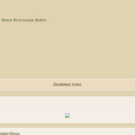
а
Поиск
Регистрация
Войти
Активные темы
стрируйтесь
.