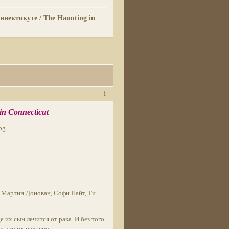
ннектикуте / The Haunting in
1
n Connecticut
 Мартин Донован, Софи Найт, Ти
 их сын лечится от рака. И без того
, что их недавно