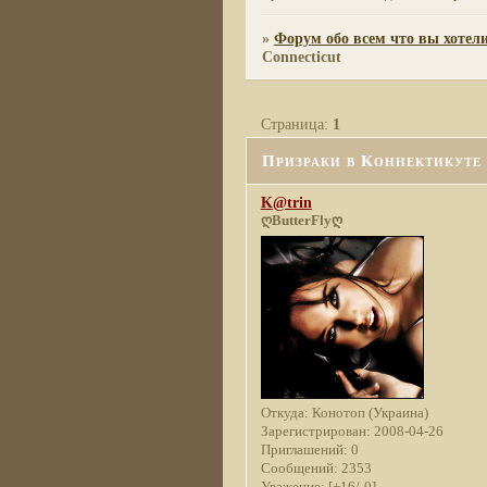
»
Форум обо всем что вы хотели
Connecticut
Страница:
1
Призраки в Коннектикуте 
K@trin
ღButterFlyღ
Откуда:
Конотоп (Украина)
Зарегистрирован
: 2008-04-26
Приглашений:
0
Сообщений:
2353
Уважение:
[+16/-0]