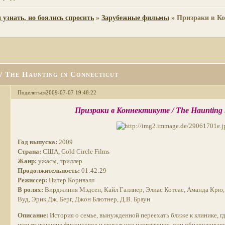
 узнать, но боялись спросить
»
Зарубежные фильмы
»
Призраки в Ко
/ The Haunting in Connecticut
Поделиться
2009-07-07 19:48:22
Призраки в Коннектикуте / The Haunting i
Год выпуска:
2009
Страна:
США, Gold Circle Films
Жанр:
ужасы, триллер
Продолжительность:
01:42:29
Режиссер:
Питер Корнвэлл
В ролях:
Вирджиния Мэдсен, Кайл Галлнер, Элиас Котеас, Аманда Крю,
Вуд, Эрик Дж. Берг, Джон Блютнер, Д.В. Браун
Описание:
История о семье, вынужденной переехать ближе к клинике, где
испытывающие финансовое и моральное напряжение, они обнаруживают