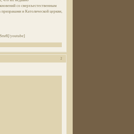
лкновений со сверхъестественным
а призраками и Католической церкви,
rsr8[/youtube]
2