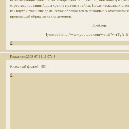
отреставрированный дом хранит мрачные тайны. После нескольких сто
как внутри, так и вне дома, семья обращается за помощью к охотникам з
проводящей обряд изгнания демонов.
Трейлер:
[youtube]http://www.youtube.com/watch?v=rTgA_BS
0
Поделиться
2009-07-11 18:07:44
Классный фильм!!!!!!!!!!
0