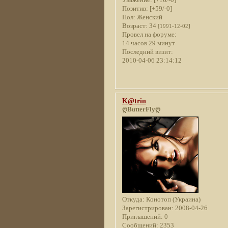
Позитив:
[+59/-0]
Пол:
Женский
Возраст:
34
[1991-12-02]
Провел на форуме:
14 часов 29 минут
Последний визит:
2010-04-06 23:14:12
K@trin
ღButterFlyღ
Откуда:
Конотоп (Украина)
Зарегистрирован
: 2008-04-26
Приглашений:
0
Сообщений:
2353