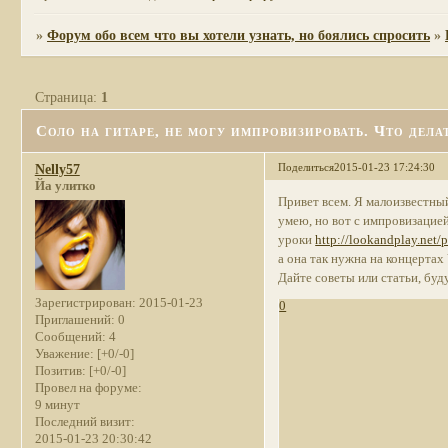
»
Форум обо всем что вы хотели узнать, но боялись спросить
»
Страница:
1
Соло на гитаре, не могу импровизировать. Что дела
Поделиться
2015-01-23 17:24:30
Nelly57
Йа улитко
Привет всем. Я малоизвестный
умею, но вот с импровизацией
уроки
http://lookandplay.net/p
а она так нужна на концертах
Дайте советы или статьи, буд
Зарегистрирован
: 2015-01-23
0
Приглашений:
0
Сообщений:
4
Уважение:
[+0/-0]
Позитив:
[+0/-0]
Провел на форуме:
9 минут
Последний визит:
2015-01-23 20:30:42