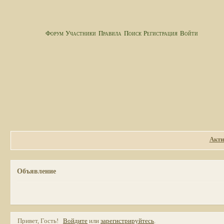
Форум
Участники
Правила
Поиск
Регистрация
Войти
Акти
Объявление
Привет, Гость!
Войдите
или
зарегистрируйтесь
.