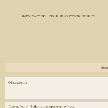
Форум
Участники
Правила
Поиск
Регистрация
Войти
Акти
Объявление
Привет, Гость!
Войдите
или
зарегистрируйтесь
.