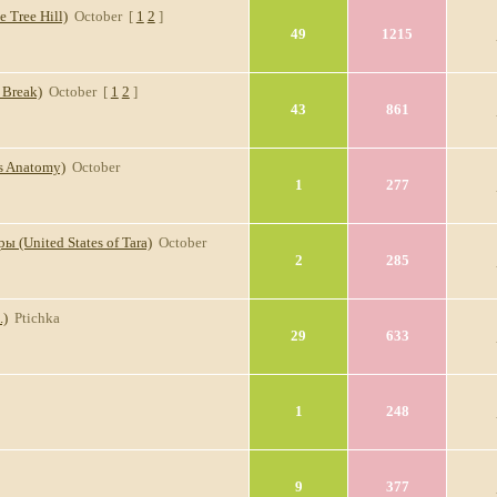
 Tree Hill)
October
[
1
2
]
49
1215
 Break)
October
[
1
2
]
43
861
s Anatomy)
October
1
277
(United States of Tara)
October
2
285
.)
Ptichka
29
633
1
248
9
377