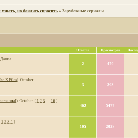
 узнать, но боялись спросить
»
Зарубежные сериалы
Ответов
Просмотров
После
Данил
2
470
e X Files)
October
3
203
ernatural)
October
[
1
2
3
…
16
]
462
5477
[
1
2
3
4
]
105
2028