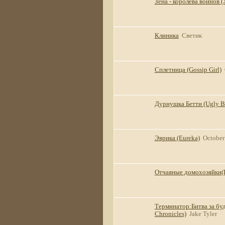
Зена - королева воинов (X
Клиника
Светик
Сплетница (Gossip Girl)
Дурнушка Бетти (Ugly B
Эврика (Eureka)
October
Отчаяные домохозяйки(D
Терминатор:Битва за буд
Chronicles)
Jake Tyler