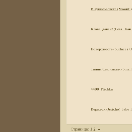
В лунном свете (Moonlig
Клава, давай! (Less Than 
Поверхность (Surface)
O
Тайны Смолвилля (Smallv
4400
Ptichka
Иерихон (Jericho)
Jake T
Страница:
1
2
»