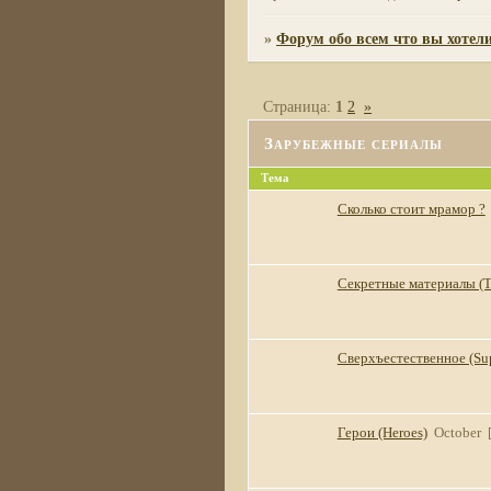
»
Форум обо всем что вы хотели
Страница:
1
2
»
Зарубежные сериалы
Тема
Сколько стоит мрамор ?
Секретные материалы (Th
Сверхъестественное (Sup
Герои (Heroes)
October