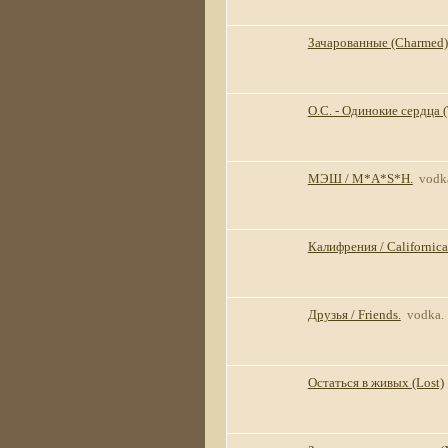
Зачарованные (Charmed)
О.С. - Одинокие сердца (
МЭШ / M*A*S*H.
vodk
Калифрения / Californica
Друзья / Friends.
vodka.
Остаться в живых (Lost)