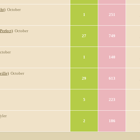
ht)
October
1
251
Perfect)
October
27
749
ctober
1
140
ille)
October
29
613
5
223
yler
2
186