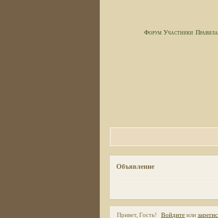
Форум
Участники
Правил
Объявление
Привет, Гость!
Войдите
или
зареги