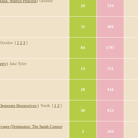
ena: Warrior Princess)
October
20
534
11
404
October
[
1
2
3
]
84
1797
etty)
Jake Tyler
14
551
20
416
esperate Housewives )
Yuzik
[
1
2
]
30
923
ущее (Terminator: The Sarah Connor
2
264