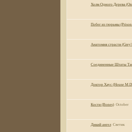
Холм Одного Дерева (One
Побег из тюрьмы (Prison
Анатомия страсти (Grey'
Соединенные Штаты Тары 
Доктор Хаус (House M.D
Кости (Bones)
October
Дикий ангел
Светик