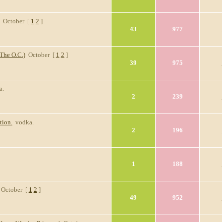
October
[
1
2
]
43
977
The O.C.)
October
[
1
2
]
39
975
a.
2
239
tion.
vodka.
2
196
1
188
October
[
1
2
]
49
952