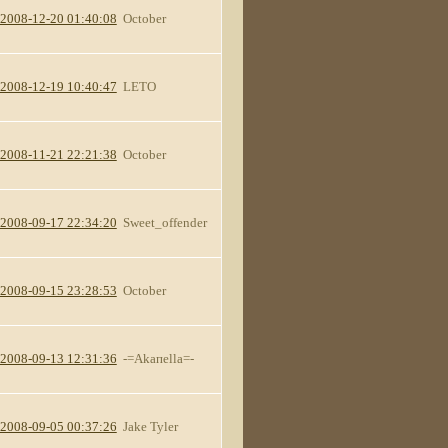
2008-12-20 01:40:08
October
2008-12-19 10:40:47
LETO
2008-11-21 22:21:38
October
2008-09-17 22:34:20
Sweet_offender
2008-09-15 23:28:53
October
2008-09-13 12:31:36
-=Akaпella=-
2008-09-05 00:37:26
Jake Tyler