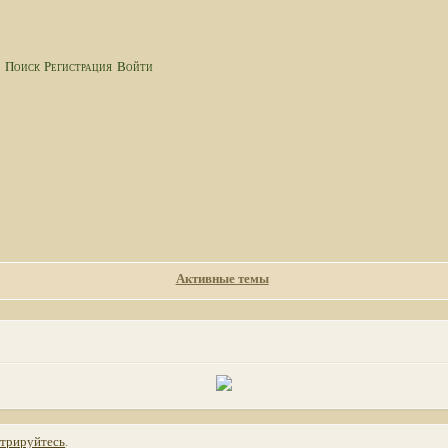
а
Поиск
Регистрация
Войти
Активные темы
стрируйтесь
.