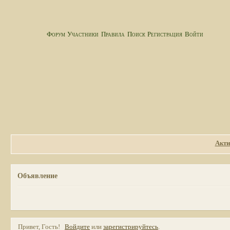
Форум
Участники
Правила
Поиск
Регистрация
Войти
Акти
Объявление
Привет, Гость!
Войдите
или
зарегистрируйтесь
.