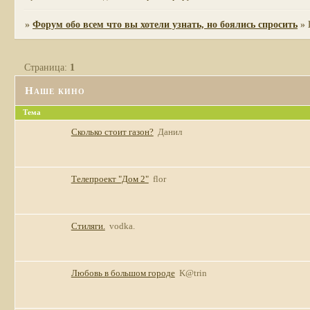
»
Форум обо всем что вы хотели узнать, но боялись спросить
»
Страница:
1
Наше кино
Тема
Сколько стоит газон?
Данил
Телепроект "Дом 2"
flor
Стиляги.
vodka.
Любовь в большом городе
K@trin