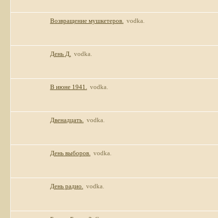
Возвращение мушкетеров.
vodka.
День Д.
vodka.
В июне 1941.
vodka.
Двенадцать.
vodka.
День выборов.
vodka.
День радио.
vodka.