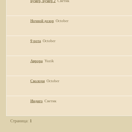
Бумер, Бумер 2
Светик
Ночной дозор
October
9 рота
October
Аврора
Yuzik
Сволочи
October
Индиго
Светик
Страница:
1